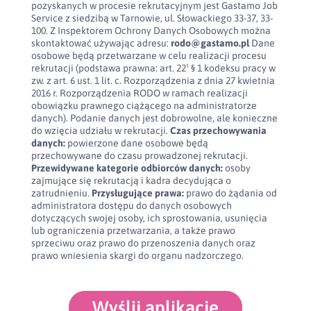
pozyskanych w procesie rekrutacyjnym jest Gastamo Job
Service z siedzibą w Tarnowie, ul. Słowackiego 33-37, 33-
100. Z Inspektorem Ochrony Danych Osobowych można
skontaktować używając adresu:
rodo@gastamo.pl
Dane
osobowe będą przetwarzane w celu realizacji procesu
rekrutacji (podstawa prawna: art. 22¹ § 1 kodeksu pracy w
zw. z art. 6 ust. 1 lit. c. Rozporządzenia z dnia 27 kwietnia
2016 r. Rozporządzenia RODO w ramach realizacji
obowiązku prawnego ciążącego na administratorze
danych). Podanie danych jest dobrowolne, ale konieczne
do wzięcia udziału w rekrutacji.
Czas przechowywania
danych:
powierzone dane osobowe będą
przechowywane do czasu prowadzonej rekrutacji.
Przewidywane kategorie odbiorców danych:
osoby
zajmujące się rekrutacją i kadra decydująca o
zatrudnieniu.
Przysługujące prawa:
prawo do żądania od
administratora dostępu do danych osobowych
dotyczących swojej osoby, ich sprostowania, usunięcia
lub ograniczenia przetwarzania, a także prawo
sprzeciwu oraz prawo do przenoszenia danych oraz
prawo wniesienia skargi do organu nadzorczego.
Wyślij aplikację