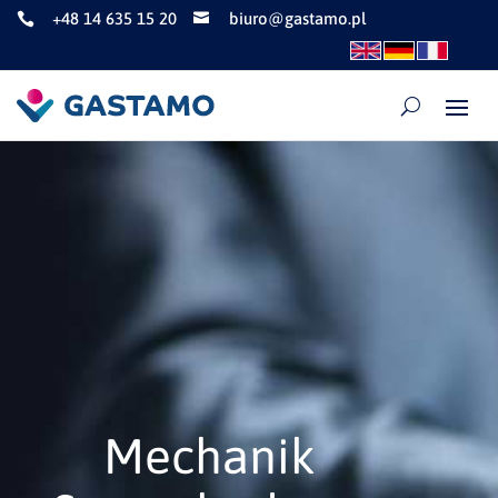
+48 14 635 15 20
biuro@gastamo.pl


Mechanik