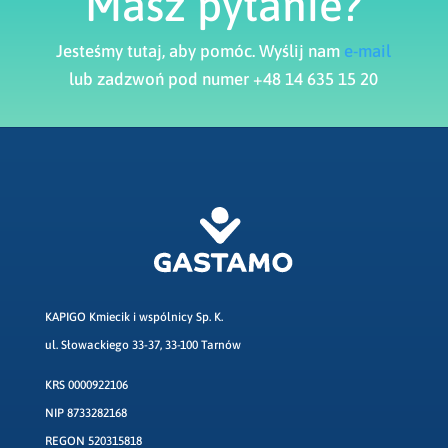
Masz pytanie?
Jesteśmy tutaj, aby pomóc. Wyślij nam
e-mail
lub zadzwoń pod numer +48 14 635 15 20
KAPIGO Kmiecik i wspólnicy Sp. K.
ul. Słowackiego 33-37, 33-100 Tarnów
KRS 0000922106
NIP 8733282168
REGON 520315818