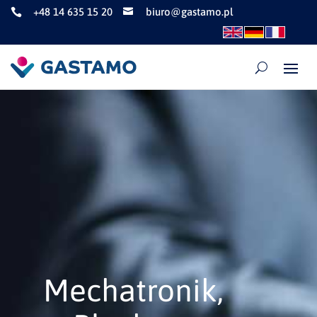
+48 14 635 15 20
biuro@gastamo.pl


Mechatronik,