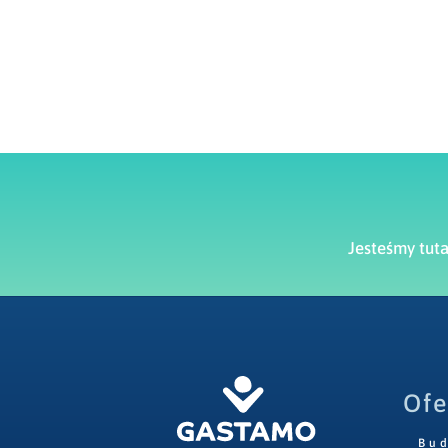
Jesteśmy tut
Ofe
Bu