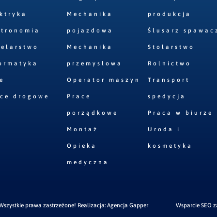
ktryka
Mechanika
produkcja
stronomia
pojazdowa
Ślusarz spawac
elarstwo
Mechanika
Stolarstwo
ormatyka
przemysłowa
Rolnictwo
e
Operator maszyn
Transport
ace drogowe
Prace
spedycja
porządkowe
Praca w biurze
Montaż
Uroda i
Opieka
kosmetyka
medyczna
szystkie prawa zastrzeżone! Realizacja:
Agencja Gapper
Wsparcie SEO 