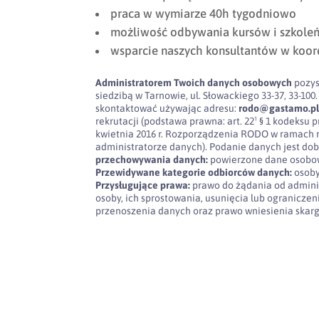
praca w wymiarze 40h tygodniowo
możliwość odbywania kursów i szkole
wsparcie naszych konsultantów w koor
Administratorem Twoich danych osobowych
pozys
siedzibą w Tarnowie, ul. Słowackiego 33-37, 33-
skontaktować używając adresu:
rodo@gastamo.p
rekrutacji (podstawa prawna: art. 22¹ § 1 kodeksu pra
kwietnia 2016 r. Rozporządzenia RODO w ramach 
administratorze danych). Podanie danych jest dob
przechowywania danych:
powierzone dane osobow
Przewidywane kategorie odbiorców danych:
osoby
Przysługujące prawa:
prawo do żądania od admini
osoby, ich sprostowania, usunięcia lub ogranicze
przenoszenia danych oraz prawo wniesienia skar