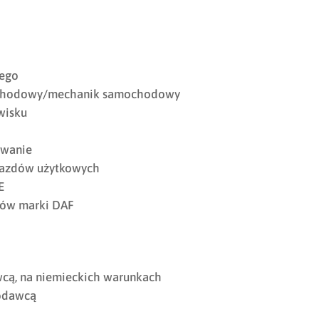
iego
mochodowy/mechanik samochodowy
wisku
owanie
ojazdów użytkowych
E
dów marki DAF
cą, na niemieckich warunkach
odawcą