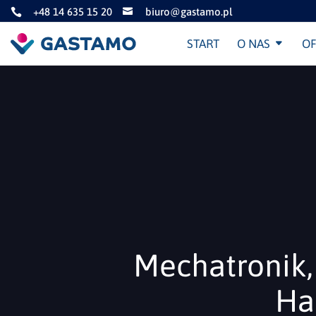
+48 14 635 15 20
biuro@gastamo.pl


START
O NAS
OF
Mechatronik
Ha