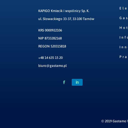
Ele
KAPIGO Kmiecik i wspólnicy Sp. K.
Ga
ul. Słowackiego 33-37, 33-100 Tarnów
Hot
KRS 0000922106
Inf
NIP 8733282168
REGON 520315818
Inn
Pr
+48 14 635 15 20
biuro@gastamo.pl
© 2019 Gastamo W