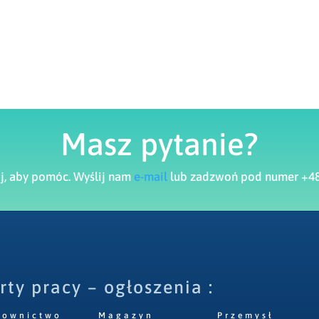
Masz pytanie?
aj, aby pomóc. Wyślij nam
e-mail
lub zadzwoń pod numer +48
rty pracy – ogłoszenia :
downictwo
Magazyn
Przemysł