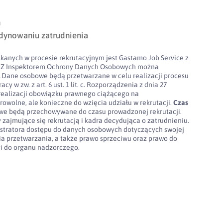
ń
dynowaniu zatrudnienia
kanych w procesie rekrutacyjnym jest Gastamo Job Service z
100. Z Inspektorem Ochrony Danych Osobowych można
l
Dane osobowe będą przetwarzane w celu realizacji procesu
cy w zw. z art. 6 ust. 1 lit. c. Rozporządzenia z dnia 27
realizacji obowiązku prawnego ciążącego na
rowolne, ale konieczne do wzięcia udziału w rekrutacji.
Czas
e będą przechowywane do czasu prowadzonej rekrutacji.
 zajmujące się rekrutacją i kadra decydująca o zatrudnieniu.
stratora dostępu do danych osobowych dotyczących swojej
nia przetwarzania, a także prawo sprzeciwu oraz prawo do
gi do organu nadzorczego.