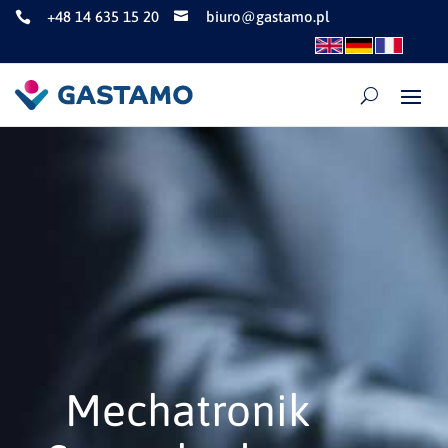
+48 14 635 15 20
biuro@gastamo.pl


Mechatronik