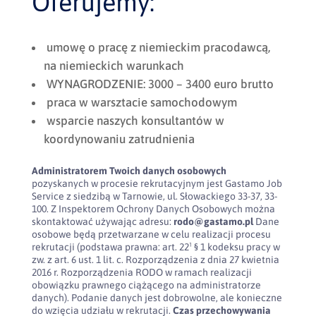
Oferujemy:
umowę o pracę z niemieckim pracodawcą,
na niemieckich warunkach
WYNAGRODZENIE: 3000 – 3400 euro brutto
praca w warsztacie samochodowym
wsparcie naszych konsultantów w
koordynowaniu zatrudnienia
Administratorem Twoich danych osobowych
pozyskanych w procesie rekrutacyjnym jest Gastamo Job
Service z siedzibą w Tarnowie, ul. Słowackiego 33-37, 33-
100. Z Inspektorem Ochrony Danych Osobowych można
skontaktować używając adresu:
rodo@gastamo.pl
Dane
osobowe będą przetwarzane w celu realizacji procesu
rekrutacji (podstawa prawna: art. 22¹ § 1 kodeksu pracy w
zw. z art. 6 ust. 1 lit. c. Rozporządzenia z dnia 27 kwietnia
2016 r. Rozporządzenia RODO w ramach realizacji
obowiązku prawnego ciążącego na administratorze
danych). Podanie danych jest dobrowolne, ale konieczne
do wzięcia udziału w rekrutacji.
Czas przechowywania