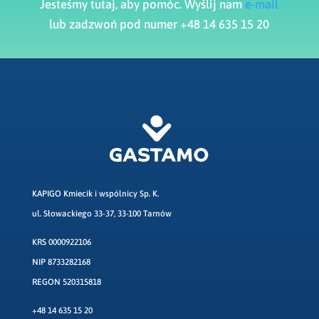
Jesteśmy tutaj, aby pomóc. Wyślij nam
e-mail
lub zadzwoń pod numer +48 14 635 15 20
KAPIGO Kmiecik i wspólnicy Sp. K.
ul. Słowackiego 33-37, 33-100 Tarnów
KRS 0000922106
NIP 8733282168
REGON 520315818
+48 14 635 15 20