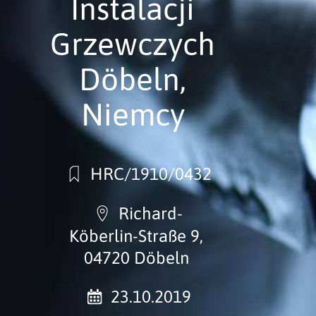
Instalacji
Grzewczych
Döbeln,
Niemcy
HRC/1910/0432
Richard-
Köberlin-Straße 9,
04720 Döbeln
23.10.2019