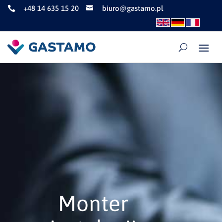
+48 14 635 15 20
biuro@gastamo.pl


Monter