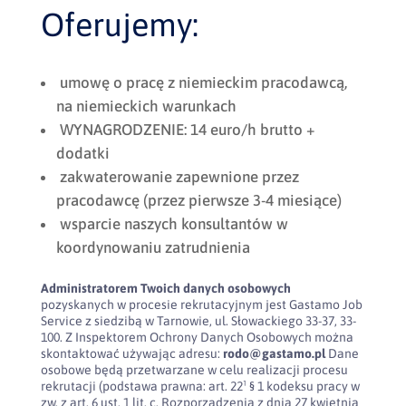
Oferujemy:
umowę o pracę z niemieckim pracodawcą,
na niemieckich warunkach
WYNAGRODZENIE: 14 euro/h brutto +
dodatki
zakwaterowanie zapewnione przez
pracodawcę (przez pierwsze 3-4 miesiące)
wsparcie naszych konsultantów w
koordynowaniu zatrudnienia
Administratorem Twoich danych osobowych
pozyskanych w procesie rekrutacyjnym jest Gastamo Job
Service z siedzibą w Tarnowie, ul. Słowackiego 33-37, 33-
100. Z Inspektorem Ochrony Danych Osobowych można
skontaktować używając adresu:
rodo@gastamo.pl
Dane
osobowe będą przetwarzane w celu realizacji procesu
rekrutacji (podstawa prawna: art. 22¹ § 1 kodeksu pracy w
zw. z art. 6 ust. 1 lit. c. Rozporządzenia z dnia 27 kwietnia