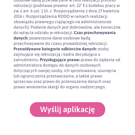
osobowe będą przetwarzane w celu realizacji procesu
rekrutacji (podstawa prawna: art. 22¹ § 1 kodeksu pracy w
zw. z art. 6 ust. 1 lit. c. Rozporządzenia z dnia 27 kwietnia
2016 r. Rozporządzenia RODO w ramach realizacji
obowiązku prawnego ciążącego na administratorze
danych). Podanie danych jest dobrowolne, ale konieczne
do wzięcia udziału w rekrutacji.
Czas przechowywania
danych:
powierzone dane osobowe będą
przechowywane do czasu prowadzonej rekrutacji.
Przewidywane kategorie odbiorców danych:
osoby
zajmujące się rekrutacją i kadra decydująca o
zatrudnieniu.
Przysługujące prawa:
prawo do żądania od
administratora dostępu do danych osobowych
dotyczących swojej osoby, ich sprostowania, usunięcia
lub ograniczenia przetwarzania, a także prawo
sprzeciwu oraz prawo do przenoszenia danych oraz
prawo wniesienia skargi do organu nadzorczego.
Wyślij aplikację