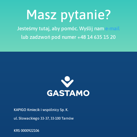
Masz pytanie?
Jesteśmy tutaj, aby pomóc. Wyślij nam
e-mail
lub zadzwoń pod numer +48 14 635 15 20
KAPIGO Kmiecik i wspólnicy Sp. K.
ul. Słowackiego 33-37, 33-100 Tarnów
KRS 0000922106