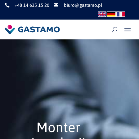
+48 14 635 15 20
biuro@gastamo.pl


Monter