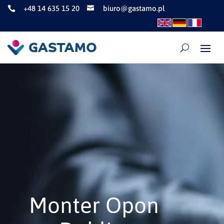
+48 14 635 15 20
biuro@gastamo.pl


Monter Opon