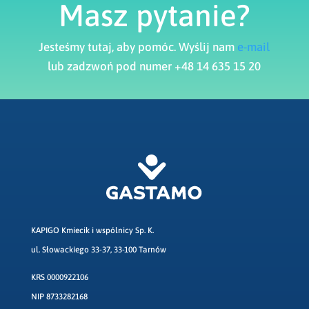
Masz pytanie?
Jesteśmy tutaj, aby pomóc. Wyślij nam
e-mail
lub zadzwoń pod numer +48 14 635 15 20
KAPIGO Kmiecik i wspólnicy Sp. K.
ul. Słowackiego 33-37, 33-100 Tarnów
KRS 0000922106
NIP 8733282168