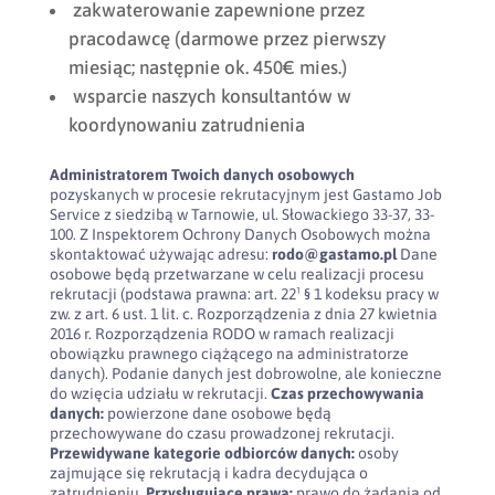
zakwaterowanie zapewnione przez
pracodawcę (darmowe przez pierwszy
miesiąc; następnie ok. 450€ mies.)
wsparcie naszych konsultantów w
koordynowaniu zatrudnienia
Administratorem Twoich danych osobowych
pozyskanych w procesie rekrutacyjnym jest Gastamo Job
Service z siedzibą w Tarnowie, ul. Słowackiego 33-37, 33-
100. Z Inspektorem Ochrony Danych Osobowych można
skontaktować używając adresu:
rodo@gastamo.pl
Dane
osobowe będą przetwarzane w celu realizacji procesu
rekrutacji (podstawa prawna: art. 22¹ § 1 kodeksu pracy w
zw. z art. 6 ust. 1 lit. c. Rozporządzenia z dnia 27 kwietnia
2016 r. Rozporządzenia RODO w ramach realizacji
obowiązku prawnego ciążącego na administratorze
danych). Podanie danych jest dobrowolne, ale konieczne
do wzięcia udziału w rekrutacji.
Czas przechowywania
danych:
powierzone dane osobowe będą
przechowywane do czasu prowadzonej rekrutacji.
Przewidywane kategorie odbiorców danych:
osoby
zajmujące się rekrutacją i kadra decydująca o
zatrudnieniu.
Przysługujące prawa:
prawo do żądania od