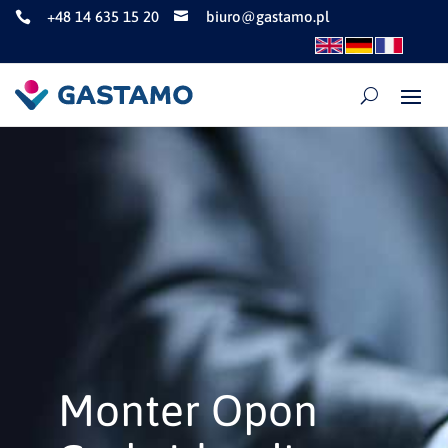
+48 14 635 15 20
biuro@gastamo.pl


Monter Opon