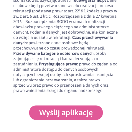
skontaktować używając adresu:
rodo@gastamo.pl
Dane
osobowe będą przetwarzane w celu realizacji procesu
rekrutacji (podstawa prawna: art. 22¹ § 1 kodeksu pracy w
zw. z art. 6 ust. 1 lit. c. Rozporządzenia z dnia 27 kwietnia
2016 r. Rozporządzenia RODO w ramach realizacji
obowiązku prawnego ciążącego na administratorze
danych). Podanie danych jest dobrowolne, ale konieczne
do wzięcia udziału w rekrutacji.
Czas przechowywania
danych:
powierzone dane osobowe będą
przechowywane do czasu prowadzonej rekrutacji.
Przewidywane kategorie odbiorców danych:
osoby
zajmujące się rekrutacją i kadra decydująca o
zatrudnieniu.
Przysługujące prawa:
prawo do żądania od
administratora dostępu do danych osobowych
dotyczących swojej osoby, ich sprostowania, usunięcia
lub ograniczenia przetwarzania, a także prawo
sprzeciwu oraz prawo do przenoszenia danych oraz
prawo wniesienia skargi do organu nadzorczego.
Wyślij aplikację