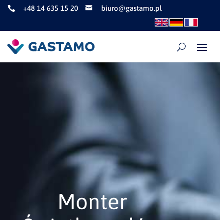
+48 14 635 15 20
biuro@gastamo.pl


Monter