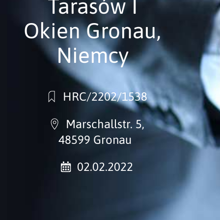
Tarasów I
Okien Gronau,
Niemcy
HRC/2202/1538
Marschallstr. 5,
48599 Gronau
02.02.2022