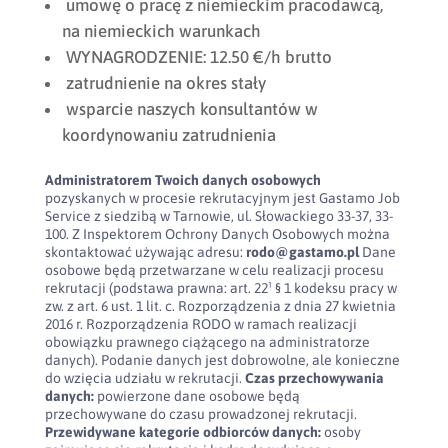
umowę o pracę z niemieckim pracodawcą,
na niemieckich warunkach
WYNAGRODZENIE: 12.50 €/h brutto
zatrudnienie na okres stały
wsparcie naszych konsultantów w
koordynowaniu zatrudnienia
Administratorem Twoich danych osobowych
pozyskanych w procesie rekrutacyjnym jest Gastamo Job
Service z siedzibą w Tarnowie, ul. Słowackiego 33-37, 33-
100. Z Inspektorem Ochrony Danych Osobowych można
skontaktować używając adresu:
rodo@gastamo.pl
Dane
osobowe będą przetwarzane w celu realizacji procesu
rekrutacji (podstawa prawna: art. 22¹ § 1 kodeksu pracy w
zw. z art. 6 ust. 1 lit. c. Rozporządzenia z dnia 27 kwietnia
2016 r. Rozporządzenia RODO w ramach realizacji
obowiązku prawnego ciążącego na administratorze
danych). Podanie danych jest dobrowolne, ale konieczne
do wzięcia udziału w rekrutacji.
Czas przechowywania
danych:
powierzone dane osobowe będą
przechowywane do czasu prowadzonej rekrutacji.
Przewidywane kategorie odbiorców danych:
osoby