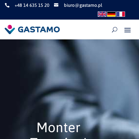
+48 14 635 15 20
biuro@gastamo.pl


Monter