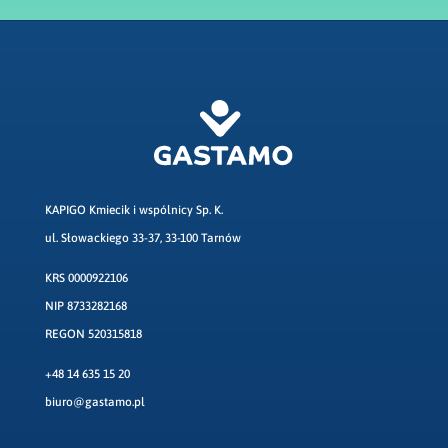
KAPIGO Kmiecik i wspólnicy Sp. K.
ul. Słowackiego 33-37, 33-100 Tarnów
KRS 0000922106
NIP 8733282168
REGON 520315818
+48 14 635 15 20
biuro@gastamo.pl