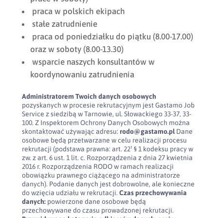
praca w polskich ekipach
stałe zatrudnienie
praca od poniedziałku do piątku (8.00-17.00)
oraz w soboty (8.00-13.30)
wsparcie naszych konsultantów w
koordynowaniu zatrudnienia
Administratorem Twoich danych osobowych
pozyskanych w procesie rekrutacyjnym jest Gastamo Job
Service z siedzibą w Tarnowie, ul. Słowackiego 33-37, 33-
100. Z Inspektorem Ochrony Danych Osobowych można
skontaktować używając adresu:
rodo@gastamo.pl
Dane
osobowe będą przetwarzane w celu realizacji procesu
rekrutacji (podstawa prawna: art. 22¹ § 1 kodeksu pracy w
zw. z art. 6 ust. 1 lit. c. Rozporządzenia z dnia 27 kwietnia
2016 r. Rozporządzenia RODO w ramach realizacji
obowiązku prawnego ciążącego na administratorze
danych). Podanie danych jest dobrowolne, ale konieczne
do wzięcia udziału w rekrutacji.
Czas przechowywania
danych:
powierzone dane osobowe będą
przechowywane do czasu prowadzonej rekrutacji.