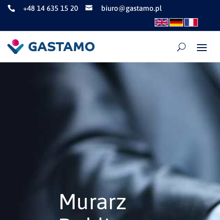
+48 14 635 15 20
biuro@gastamo.pl


Murarz