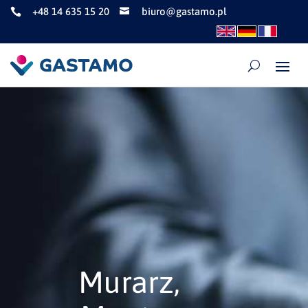
+48 14 635 15 20
biuro@gastamo.pl


Murarz,