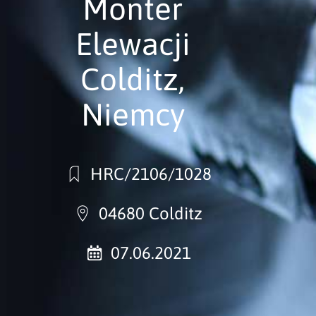
Monter
Elewacji
Colditz,
Niemcy
HRC/2106/1028
04680 Colditz
07.06.2021