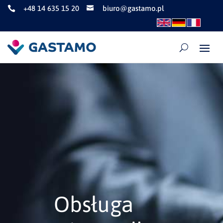
+48 14 635 15 20
biuro@gastamo.pl


Obsługa