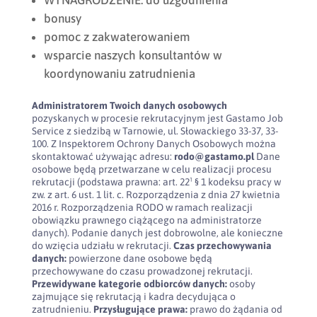
WYNAGRODZENIE: do uzgodnienia
bonusy
pomoc z zakwaterowaniem
wsparcie naszych konsultantów w
koordynowaniu zatrudnienia
Administratorem Twoich danych osobowych
pozyskanych w procesie rekrutacyjnym jest Gastamo Job
Service z siedzibą w Tarnowie, ul. Słowackiego 33-37, 33-
100. Z Inspektorem Ochrony Danych Osobowych można
skontaktować używając adresu:
rodo@gastamo.pl
Dane
osobowe będą przetwarzane w celu realizacji procesu
rekrutacji (podstawa prawna: art. 22¹ § 1 kodeksu pracy w
zw. z art. 6 ust. 1 lit. c. Rozporządzenia z dnia 27 kwietnia
2016 r. Rozporządzenia RODO w ramach realizacji
obowiązku prawnego ciążącego na administratorze
danych). Podanie danych jest dobrowolne, ale konieczne
do wzięcia udziału w rekrutacji.
Czas przechowywania
danych:
powierzone dane osobowe będą
przechowywane do czasu prowadzonej rekrutacji.
Przewidywane kategorie odbiorców danych:
osoby
zajmujące się rekrutacją i kadra decydująca o
zatrudnieniu.
Przysługujące prawa:
prawo do żądania od