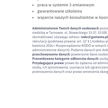
praca w systemie 3-zmianowym
gwarantowane szkolenia
wsparcie naszych konsultantów w koor
Administratorem Twoich danych osobowych
pozys
siedzibą w Tarnowie, ul. Słowackiego 33-37, 33-
skontaktować używając adresu:
rodo@gastamo.p
rekrutacji (podstawa prawna: art. 22¹ § 1 kodeksu pra
kwietnia 2016 r. Rozporządzenia RODO w ramach 
administratorze danych). Podanie danych jest dob
przechowywania danych:
powierzone dane osobow
Przewidywane kategorie odbiorców danych:
osoby
Przysługujące prawa:
prawo do żądania od admini
osoby, ich sprostowania, usunięcia lub ogranicze
przenoszenia danych oraz prawo wniesienia skar