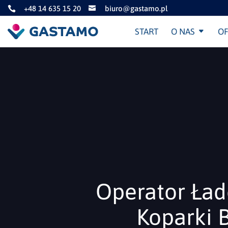
+48 14 635 15 20
biuro@gastamo.pl


START
O NAS
OF
Operator Ład
Koparki 