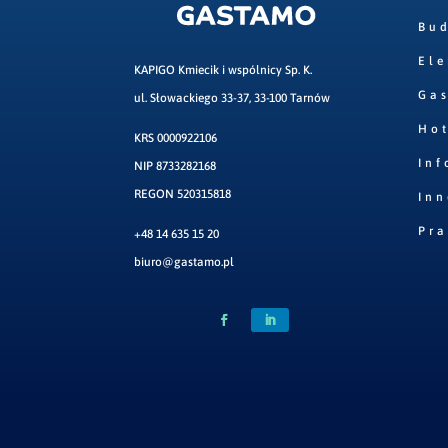
Bu
Ele
KAPIGO Kmiecik i wspólnicy Sp. K.
Ga
ul. Słowackiego 33-37, 33-100 Tarnów
Hot
KRS 0000922106
Inf
NIP 8733282168
REGON 520315818
Inn
Pr
+48 14 635 15 20
biuro@gastamo.pl