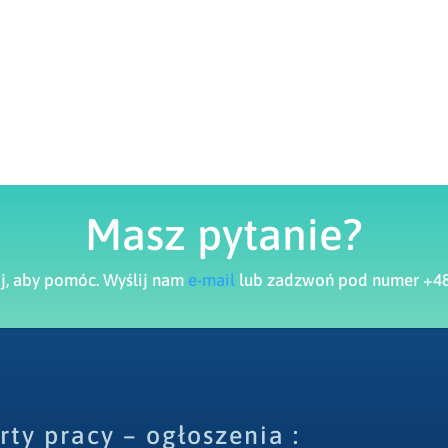
Masz pytanie?
aj, aby pomóc. Wyślij nam
e-mail
lub zadzwoń pod numer +48
rty pracy – ogłoszenia :