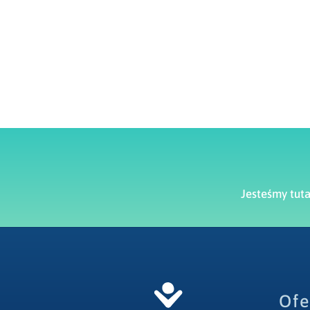
Jesteśmy tut
Ofe