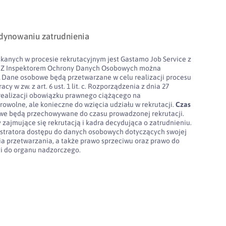
dynowaniu zatrudnienia
kanych w procesie rekrutacyjnym jest Gastamo Job Service z
100. Z Inspektorem Ochrony Danych Osobowych można
l
Dane osobowe będą przetwarzane w celu realizacji procesu
cy w zw. z art. 6 ust. 1 lit. c. Rozporządzenia z dnia 27
realizacji obowiązku prawnego ciążącego na
rowolne, ale konieczne do wzięcia udziału w rekrutacji.
Czas
e będą przechowywane do czasu prowadzonej rekrutacji.
 zajmujące się rekrutacją i kadra decydująca o zatrudnieniu.
stratora dostępu do danych osobowych dotyczących swojej
nia przetwarzania, a także prawo sprzeciwu oraz prawo do
gi do organu nadzorczego.