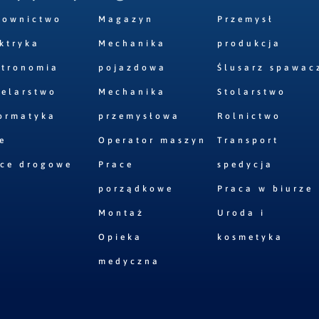
downictwo
Magazyn
Przemysł
ktryka
Mechanika
produkcja
stronomia
pojazdowa
Ślusarz spawac
elarstwo
Mechanika
Stolarstwo
ormatyka
przemysłowa
Rolnictwo
e
Operator maszyn
Transport
ace drogowe
Prace
spedycja
porządkowe
Praca w biurze
Montaż
Uroda i
Opieka
kosmetyka
medyczna