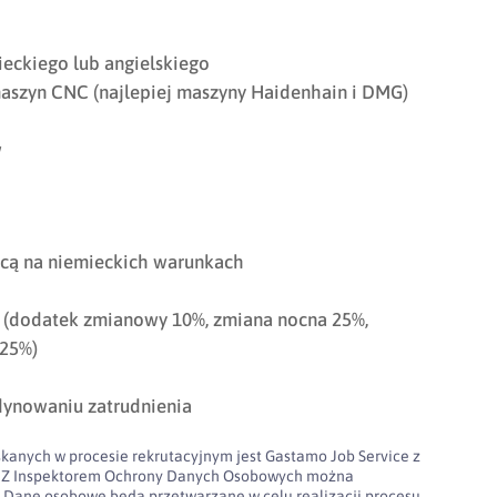
eckiego lub angielskiego
aszyn CNC (najlepiej maszyny Haidenhain i DMG)
w
cą na niemieckich warunkach
 (dodatek zmianowy 10%, zmiana nocna 25%,
 25%)
dynowaniu zatrudnienia
kanych w procesie rekrutacyjnym jest Gastamo Job Service z
100. Z Inspektorem Ochrony Danych Osobowych można
l
Dane osobowe będą przetwarzane w celu realizacji procesu