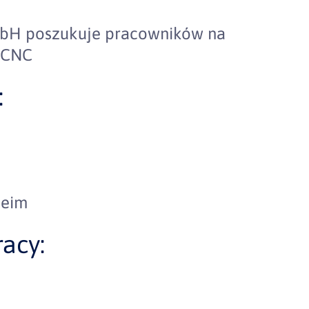
GmbH poszukuje pracowników na
 CNC
:
heim
acy: