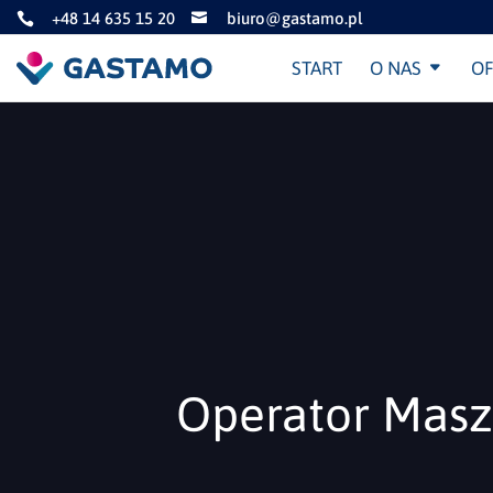
+48 14 635 15 20
biuro@gastamo.pl


START
O NAS
OF
Operator Masz