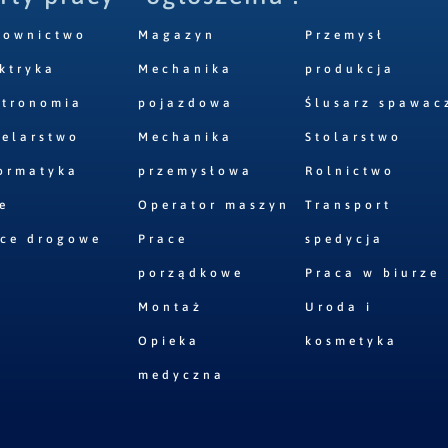
downictwo
Magazyn
Przemysł
ktryka
Mechanika
produkcja
stronomia
pojazdowa
Ślusarz spawac
elarstwo
Mechanika
Stolarstwo
ormatyka
przemysłowa
Rolnictwo
e
Operator maszyn
Transport
ace drogowe
Prace
spedycja
porządkowe
Praca w biurze
Montaż
Uroda i
Opieka
kosmetyka
medyczna