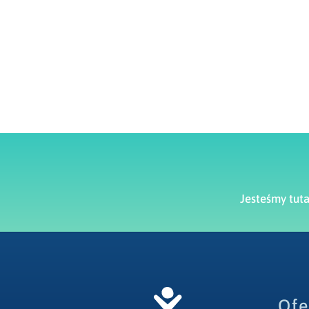
Jesteśmy tut
Ofe