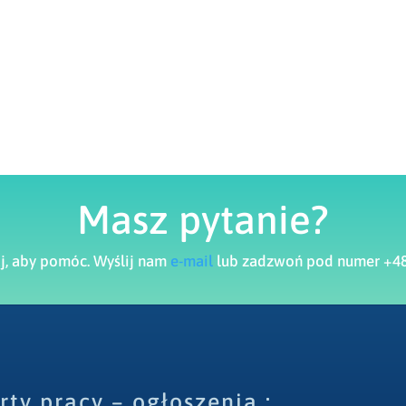
Masz pytanie?
aj, aby pomóc. Wyślij nam
e-mail
lub zadzwoń pod numer +48
rty pracy – ogłoszenia :