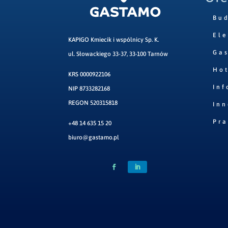
Bu
Ele
KAPIGO Kmiecik i wspólnicy Sp. K.
Ga
ul. Słowackiego 33-37, 33-100 Tarnów
Hot
KRS 0000922106
Inf
NIP 8733282168
REGON 520315818
Inn
Pr
+48 14 635 15 20
biuro@gastamo.pl