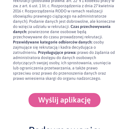
rekrutacji (podstawa prawna: art. 22¹ § 1 kodeksu pracy w
zw. z art. 6 ust. 1 lit. c. Rozporządzenia z dnia 27 kwietnia
2016 r. Rozporządzenia RODO w ramach realizacji
obowiązku prawnego ciążącego na administratorze
danych). Podanie danych jest dobrowolne, ale konieczne
do wzięcia udziału w rekrutacji.
Czas przechowywania
danych:
powierzone dane osobowe będą
przechowywane do czasu prowadzonej rekrutacji.
Przewidywane kategorie odbiorców danych:
osoby
zajmujące się rekrutacją i kadra decydująca o
zatrudnieniu.
Przysługujące prawa:
prawo do żądania od
administratora dostępu do danych osobowych
dotyczących swojej osoby, ich sprostowania, usunięcia
lub ograniczenia przetwarzania, a także prawo
sprzeciwu oraz prawo do przenoszenia danych oraz
prawo wniesienia skargi do organu nadzorczego.
Wyślij aplikację