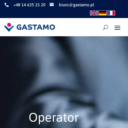
+48 14 635 15 20
biuro@gastamo.pl


Operator