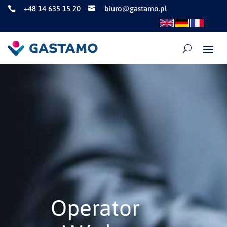
+48 14 635 15 20
biuro@gastamo.pl


Operator