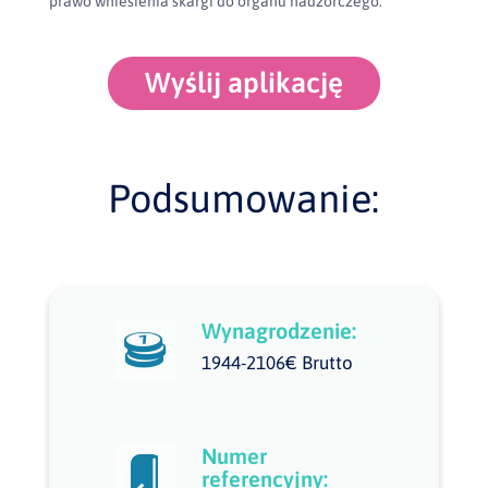
prawo wniesienia skargi do organu nadzorczego.
Wyślij aplikację
Podsumowanie:
Wynagrodzenie:
1944-2106€ Brutto
Numer
referencyjny: