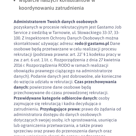
wsparcie naszych konsultantów w
koordynowaniu zatrudnienia
Administratorem Twoich danych osobowych
pozyskanych w procesie rekrutacyjnym jest Gastamo Job
Service z siedzibą w Tarnowie, ul. Słowackiego 33-37, 33-
100. Z Inspektorem Ochrony Danych Osobowych można
skontaktować używając adresu:
rodo@gastamo.pl
Dane
osobowe będą przetwarzane w celu realizacji procesu
rekrutacji (podstawa prawna: art. 22¹ § 1 kodeksu pracy w
zw. z art. 6 ust. 1 lit. c. Rozporządzenia z dnia 27 kwietnia
2016 r. Rozporządzenia RODO w ramach realizacji
obowiązku prawnego ciążącego na administratorze
danych). Podanie danych jest dobrowolne, ale konieczne
do wzięcia udziału w rekrutacji.
Czas przechowywania
danych:
powierzone dane osobowe będą
przechowywane do czasu prowadzonej rekrutacji.
Przewidywane kategorie odbiorców danych:
osoby
zajmujące się rekrutacją i kadra decydująca o
zatrudnieniu.
Przysługujące prawa:
prawo do żądania od
administratora dostępu do danych osobowych
dotyczących swojej osoby, ich sprostowania, usunięcia
lub ograniczenia przetwarzania, a także prawo
sprzeciwu oraz prawo do przenoszenia danych oraz