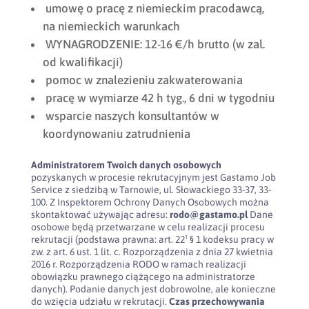
umowę o pracę z niemieckim pracodawcą,
na niemieckich warunkach
WYNAGRODZENIE: 12-16 €/h brutto (w zal.
od kwalifikacji)
pomoc w znalezieniu zakwaterowania
pracę w wymiarze 42 h tyg., 6 dni w tygodniu
wsparcie naszych konsultantów w
koordynowaniu zatrudnienia
Administratorem Twoich danych osobowych
pozyskanych w procesie rekrutacyjnym jest Gastamo Job
Service z siedzibą w Tarnowie, ul. Słowackiego 33-37, 33-
100. Z Inspektorem Ochrony Danych Osobowych można
skontaktować używając adresu:
rodo@gastamo.pl
Dane
osobowe będą przetwarzane w celu realizacji procesu
rekrutacji (podstawa prawna: art. 22¹ § 1 kodeksu pracy w
zw. z art. 6 ust. 1 lit. c. Rozporządzenia z dnia 27 kwietnia
2016 r. Rozporządzenia RODO w ramach realizacji
obowiązku prawnego ciążącego na administratorze
danych). Podanie danych jest dobrowolne, ale konieczne
do wzięcia udziału w rekrutacji.
Czas przechowywania