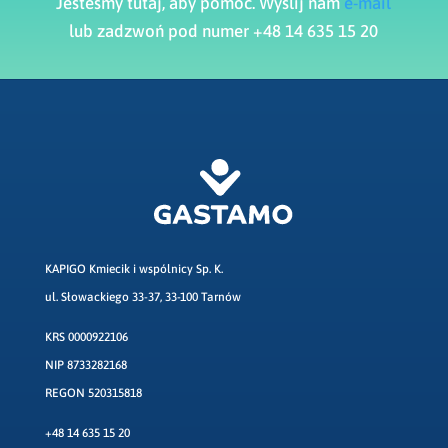
Jesteśmy tutaj, aby pomóc. Wyślij nam
e-mail
lub zadzwoń pod numer +48 14 635 15 20
KAPIGO Kmiecik i wspólnicy Sp. K.
ul. Słowackiego 33-37, 33-100 Tarnów
KRS 0000922106
NIP 8733282168
REGON 520315818
+48 14 635 15 20