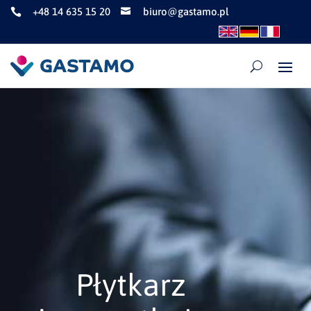
+48 14 635 15 20
biuro@gastamo.pl


Płytkarz