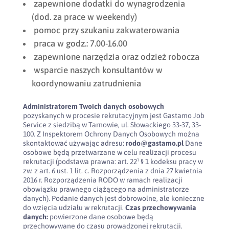
zapewnione dodatki do wynagrodzenia
(dod. za prace w weekendy)
pomoc przy szukaniu zakwaterowania
praca w godz.: 7.00-16.00
zapewnione narzędzia oraz odzież robocza
wsparcie naszych konsultantów w
koordynowaniu zatrudnienia
Administratorem Twoich danych osobowych
pozyskanych w procesie rekrutacyjnym jest Gastamo Job
Service z siedzibą w Tarnowie, ul. Słowackiego 33-37, 33-
100. Z Inspektorem Ochrony Danych Osobowych można
skontaktować używając adresu:
rodo@gastamo.pl
Dane
osobowe będą przetwarzane w celu realizacji procesu
rekrutacji (podstawa prawna: art. 22¹ § 1 kodeksu pracy w
zw. z art. 6 ust. 1 lit. c. Rozporządzenia z dnia 27 kwietnia
2016 r. Rozporządzenia RODO w ramach realizacji
obowiązku prawnego ciążącego na administratorze
danych). Podanie danych jest dobrowolne, ale konieczne
do wzięcia udziału w rekrutacji.
Czas przechowywania
danych:
powierzone dane osobowe będą
przechowywane do czasu prowadzonej rekrutacji.