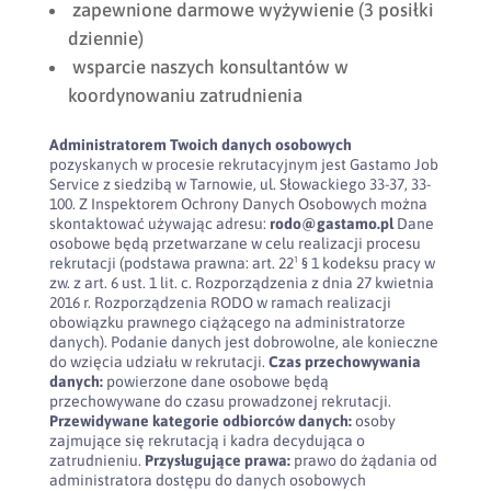
zapewnione darmowe wyżywienie (3 posiłki
dziennie)
wsparcie naszych konsultantów w
koordynowaniu zatrudnienia
Administratorem Twoich danych osobowych
pozyskanych w procesie rekrutacyjnym jest Gastamo Job
Service z siedzibą w Tarnowie, ul. Słowackiego 33-37, 33-
100. Z Inspektorem Ochrony Danych Osobowych można
skontaktować używając adresu:
rodo@gastamo.pl
Dane
osobowe będą przetwarzane w celu realizacji procesu
rekrutacji (podstawa prawna: art. 22¹ § 1 kodeksu pracy w
zw. z art. 6 ust. 1 lit. c. Rozporządzenia z dnia 27 kwietnia
2016 r. Rozporządzenia RODO w ramach realizacji
obowiązku prawnego ciążącego na administratorze
danych). Podanie danych jest dobrowolne, ale konieczne
do wzięcia udziału w rekrutacji.
Czas przechowywania
danych:
powierzone dane osobowe będą
przechowywane do czasu prowadzonej rekrutacji.
Przewidywane kategorie odbiorców danych:
osoby
zajmujące się rekrutacją i kadra decydująca o
zatrudnieniu.
Przysługujące prawa:
prawo do żądania od
administratora dostępu do danych osobowych