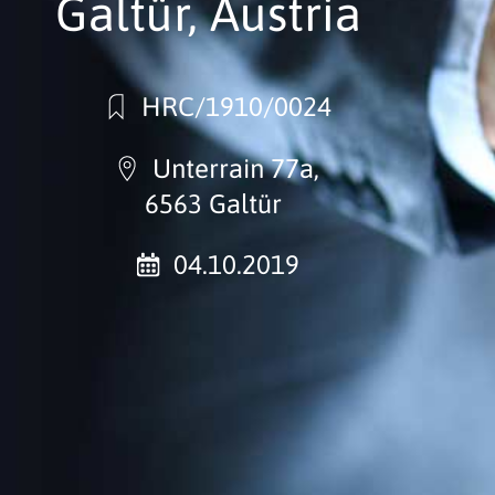
Galtür, Austria
HRC/1910/0024
Unterrain 77a,
6563 Galtür
04.10.2019