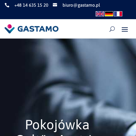
+48 14 635 15 20
biuro@gastamo.pl


Pokojówka