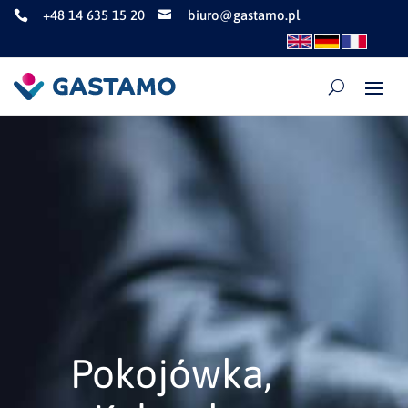
+48 14 635 15 20
biuro@gastamo.pl


Pokojówka,