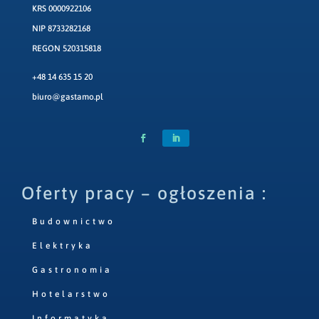
KRS 0000922106
NIP 8733282168
REGON 520315818
+48 14 635 15 20
biuro@gastamo.pl
Oferty pracy – ogłoszenia :
Budownictwo
Elektryka
Gastronomia
Hotelarstwo
Informatyka