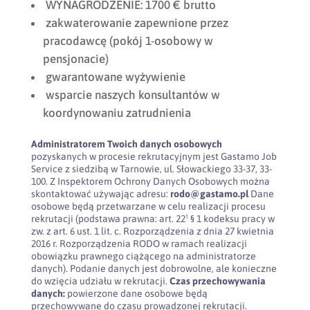
WYNAGRODZENIE: 1700 € brutto
zakwaterowanie zapewnione przez
pracodawcę (pokój 1-osobowy w
pensjonacie)
gwarantowane wyżywienie
wsparcie naszych konsultantów w
koordynowaniu zatrudnienia
Administratorem Twoich danych osobowych
pozyskanych w procesie rekrutacyjnym jest Gastamo Job
Service z siedzibą w Tarnowie, ul. Słowackiego 33-37, 33-
100. Z Inspektorem Ochrony Danych Osobowych można
skontaktować używając adresu:
rodo@gastamo.pl
Dane
osobowe będą przetwarzane w celu realizacji procesu
rekrutacji (podstawa prawna: art. 22¹ § 1 kodeksu pracy w
zw. z art. 6 ust. 1 lit. c. Rozporządzenia z dnia 27 kwietnia
2016 r. Rozporządzenia RODO w ramach realizacji
obowiązku prawnego ciążącego na administratorze
danych). Podanie danych jest dobrowolne, ale konieczne
do wzięcia udziału w rekrutacji.
Czas przechowywania
danych:
powierzone dane osobowe będą
przechowywane do czasu prowadzonej rekrutacji.