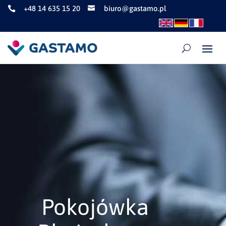
+48 14 635 15 20
biuro@gastamo.pl


Pokojówka