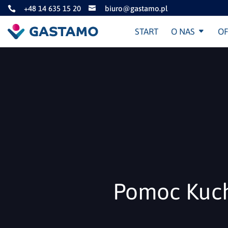
+48 14 635 15 20
biuro@gastamo.pl


START
O NAS
OF
Pomoc Kuch