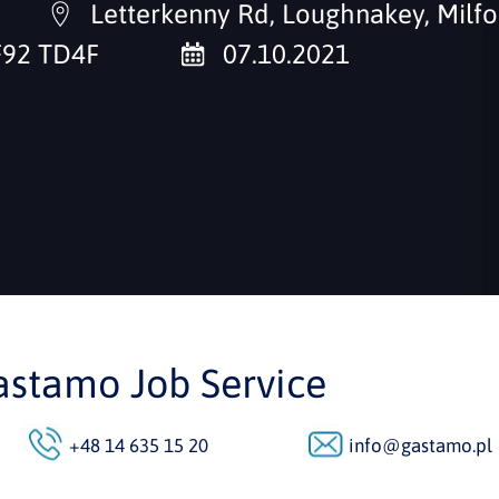
Letterkenny Rd, Loughnakey, Milfo
F92 TD4F
07.10.2021
astamo Job Service
+48 14 635 15 20
info@gastamo.pl