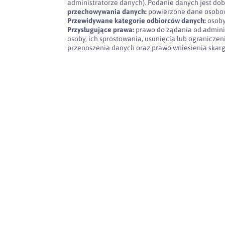
administratorze danych). Podanie danych jest dob
przechowywania danych:
powierzone dane osobow
Przewidywane kategorie odbiorców danych:
osoby
Przysługujące prawa:
prawo do żądania od admini
osoby, ich sprostowania, usunięcia lub ogranicze
przenoszenia danych oraz prawo wniesienia skar