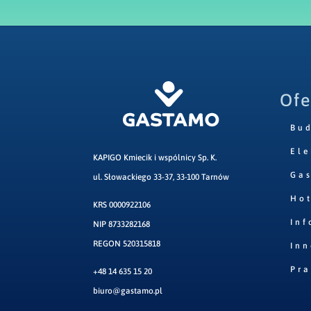
Ofe
Bu
Ele
KAPIGO Kmiecik i wspólnicy Sp. K.
Ga
ul. Słowackiego 33-37, 33-100 Tarnów
Hot
KRS 0000922106
Inf
NIP 8733282168
REGON 520315818
Inn
Pr
+48 14 635 15 20
biuro@gastamo.pl