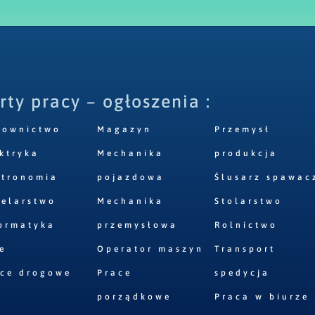
rty pracy – ogłoszenia :
downictwo
Magazyn
Przemysł
ktryka
Mechanika
produkcja
stronomia
pojazdowa
Ślusarz spawac
elarstwo
Mechanika
Stolarstwo
ormatyka
przemysłowa
Rolnictwo
e
Operator maszyn
Transport
ace drogowe
Prace
spedycja
porządkowe
Praca w biurze