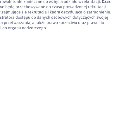
rowolne, ale konieczne do wzięcia udziału w rekrutacji.
Czas
e będą przechowywane do czasu prowadzonej rekrutacji.
 zajmujące się rekrutacją i kadra decydująca o zatrudnieniu.
stratora dostępu do danych osobowych dotyczących swojej
nia przetwarzania, a także prawo sprzeciwu oraz prawo do
gi do organu nadzorczego.