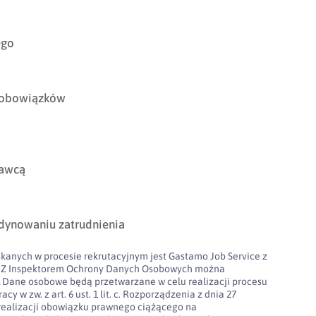
ego
 obowiązków
dawcą
dynowaniu zatrudnienia
kanych w procesie rekrutacyjnym jest Gastamo Job Service z
100. Z Inspektorem Ochrony Danych Osobowych można
l
Dane osobowe będą przetwarzane w celu realizacji procesu
cy w zw. z art. 6 ust. 1 lit. c. Rozporządzenia z dnia 27
realizacji obowiązku prawnego ciążącego na