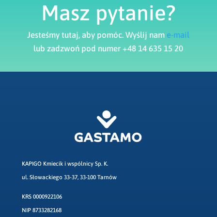
Masz pytanie?
Jesteśmy tutaj, aby pomóc. Wyślij nam
e-mail
lub zadzwoń pod numer +48 14 635 15 20
KAPIGO Kmiecik i wspólnicy Sp. K.
ul. Słowackiego 33-37, 33-100 Tarnów
KRS 0000922106
NIP 8733282168