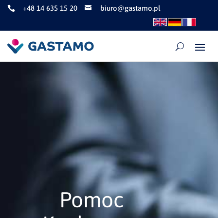
+48 14 635 15 20
biuro@gastamo.pl


Pomoc