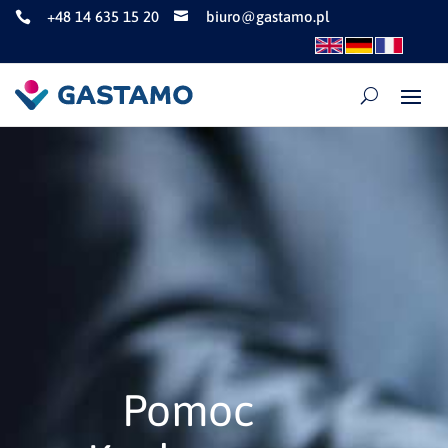
+48 14 635 15 20
biuro@gastamo.pl


Pomoc