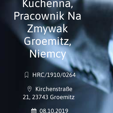
Kuchenna,
Pracownik Na
Zmywak
Groemitz,
Niemcy
HRC/1910/0264
Kirchenstraße
21, 23743 Groemitz
08.10.2019