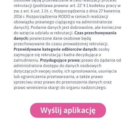
osobowe będą przetwarzane w celu realizacji procesu
rekrutacji (podstawa prawna: art. 22¹ § 1 kodeksu pracy w
zw. z art. 6 ust. 1 lit. c. Rozporządzenia z dnia 27 kwietnia
2016 r. Rozporządzenia RODO w ramach realizacji
obowiązku prawnego ciążącego na administratorze
danych). Podanie danych jest dobrowolne, ale konieczne
do wzięcia udziału w rekrutacji.
Czas przechowywania
danych:
powierzone dane osobowe będą
przechowywane do czasu prowadzonej rekrutacji.
Przewidywane kategorie odbiorców danych:
osoby
zajmujące się rekrutacją i kadra decydująca o
zatrudnieniu.
Przysługujące prawa:
prawo do żądania od
administratora dostępu do danych osobowych
dotyczących swojej osoby, ich sprostowania, usunięcia
lub ograniczenia przetwarzania, a także prawo
sprzeciwu oraz prawo do przenoszenia danych oraz
prawo wniesienia skargi do organu nadzorczego.
Wyślij aplikację