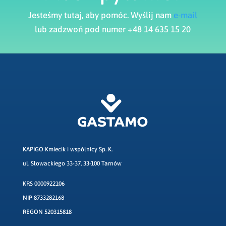
Jesteśmy tutaj, aby pomóc. Wyślij nam
e-mail
lub zadzwoń pod numer +48 14 635 15 20
KAPIGO Kmiecik i wspólnicy Sp. K.
ul. Słowackiego 33-37, 33-100 Tarnów
KRS 0000922106
NIP 8733282168
REGON 520315818