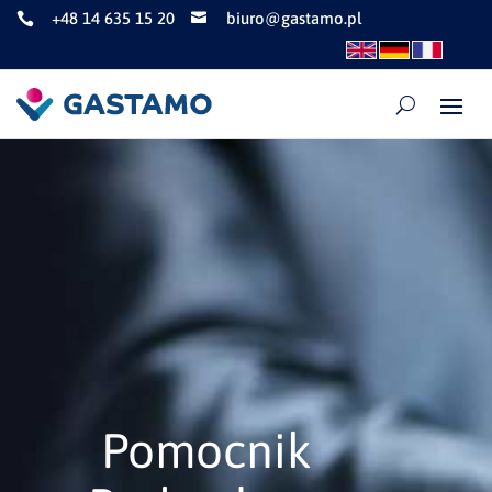
+48 14 635 15 20
biuro@gastamo.pl


Pomocnik