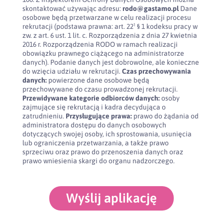
skontaktować używając adresu:
rodo@gastamo.pl
Dane
osobowe będą przetwarzane w celu realizacji procesu
rekrutacji (podstawa prawna: art. 22¹ § 1 kodeksu pracy w
zw. z art. 6 ust. 1 lit. c. Rozporządzenia z dnia 27 kwietnia
2016 r. Rozporządzenia RODO w ramach realizacji
obowiązku prawnego ciążącego na administratorze
danych). Podanie danych jest dobrowolne, ale konieczne
do wzięcia udziału w rekrutacji.
Czas przechowywania
danych:
powierzone dane osobowe będą
przechowywane do czasu prowadzonej rekrutacji.
Przewidywane kategorie odbiorców danych:
osoby
zajmujące się rekrutacją i kadra decydująca o
zatrudnieniu.
Przysługujące prawa:
prawo do żądania od
administratora dostępu do danych osobowych
dotyczących swojej osoby, ich sprostowania, usunięcia
lub ograniczenia przetwarzania, a także prawo
sprzeciwu oraz prawo do przenoszenia danych oraz
prawo wniesienia skargi do organu nadzorczego.
Wyślij aplikację