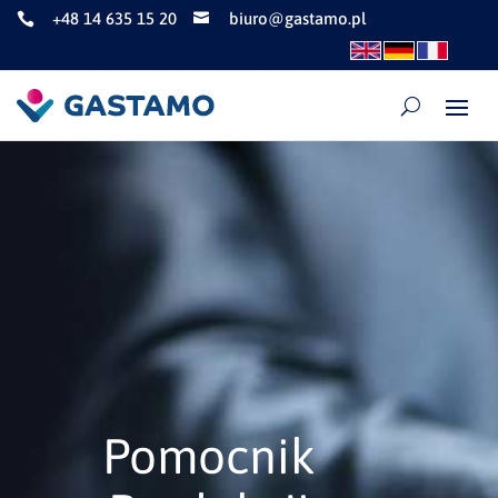
+48 14 635 15 20
biuro@gastamo.pl


Pomocnik