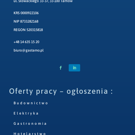
ul. Słowackiego 33-37, 33-100 Tarnów
KRS 0000922106
NIP 8733282168
REGON 520315818
+48 14 635 15 20
biuro@gastamo.pl
Oferty pracy – ogłoszenia :
Budownictwo
Elektryka
Gastronomia
Hotelarstwo