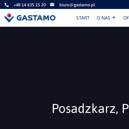
+48 14 635 15 20
biuro@gastamo.pl


START
O NAS
OF
Posadzkarz, 