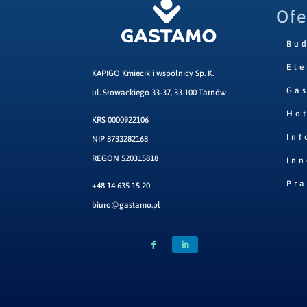
Ofe
Bu
Ele
KAPIGO Kmiecik i wspólnicy Sp. K.
Ga
ul. Słowackiego 33-37, 33-100 Tarnów
Hot
KRS 0000922106
Inf
NIP 8733282168
REGON 520315818
Inn
Pr
+48 14 635 15 20
biuro@gastamo.pl