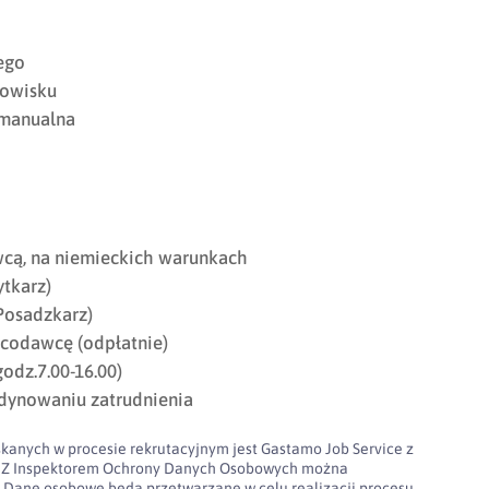
ego
nowisku
 manualna
cą, na niemieckich warunkach
tkarz)
adzkarz)
codawcę (odpłatnie)
odz.7.00-16.00)
dynowaniu zatrudnienia
kanych w procesie rekrutacyjnym jest Gastamo Job Service z
100. Z Inspektorem Ochrony Danych Osobowych można
l
Dane osobowe będą przetwarzane w celu realizacji procesu