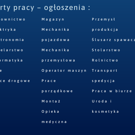
rty pracy – ogłoszenia :
downictwo
Magazyn
Przemysł
ktryka
Mechanika
produkcja
stronomia
pojazdowa
Ślusarz spawac
elarstwo
Mechanika
Stolarstwo
ormatyka
przemysłowa
Rolnictwo
e
Operator maszyn
Transport
ace drogowe
Prace
spedycja
porządkowe
Praca w biurze
Montaż
Uroda i
Opieka
kosmetyka
medyczna