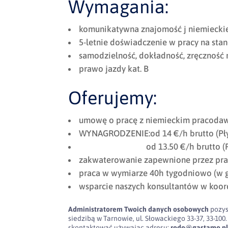
Wymagania:
komunikatywna znajomość j niemiecki
5-letnie doświadczenie w pracy na sta
samodzielność, dokładność, zręczność
prawo jazdy kat. B
Oferujemy:
umowę o pracę z niemieckim pracodaw
WYNAGRODZENIE:od 14 €/h brutto (Pły
od 13.50 €/h brutto (Pos
zakwaterowanie zapewnione przez pra
praca w wymiarze 40h tygodniowo (w g
wsparcie naszych konsultantów w koor
Administratorem Twoich danych osobowych
pozys
siedzibą w Tarnowie, ul. Słowackiego 33-37, 33-
skontaktować używając adresu:
rodo@gastamo.p