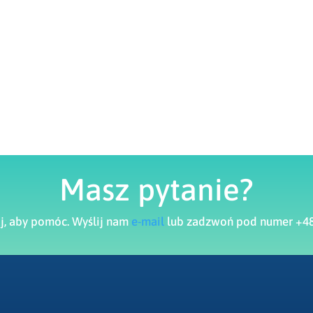
Masz pytanie?
aj, aby pomóc. Wyślij nam
e-mail
lub zadzwoń pod numer +48