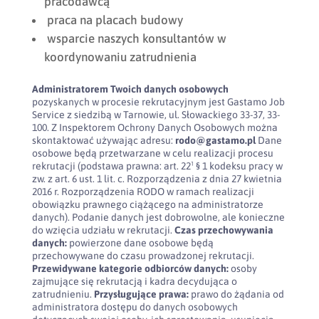
pracodawcą
praca na placach budowy
wsparcie naszych konsultantów w
koordynowaniu zatrudnienia
Administratorem Twoich danych osobowych
pozyskanych w procesie rekrutacyjnym jest Gastamo Job
Service z siedzibą w Tarnowie, ul. Słowackiego 33-37, 33-
100. Z Inspektorem Ochrony Danych Osobowych można
skontaktować używając adresu:
rodo@gastamo.pl
Dane
osobowe będą przetwarzane w celu realizacji procesu
rekrutacji (podstawa prawna: art. 22¹ § 1 kodeksu pracy w
zw. z art. 6 ust. 1 lit. c. Rozporządzenia z dnia 27 kwietnia
2016 r. Rozporządzenia RODO w ramach realizacji
obowiązku prawnego ciążącego na administratorze
danych). Podanie danych jest dobrowolne, ale konieczne
do wzięcia udziału w rekrutacji.
Czas przechowywania
danych:
powierzone dane osobowe będą
przechowywane do czasu prowadzonej rekrutacji.
Przewidywane kategorie odbiorców danych:
osoby
zajmujące się rekrutacją i kadra decydująca o
zatrudnieniu.
Przysługujące prawa:
prawo do żądania od
administratora dostępu do danych osobowych