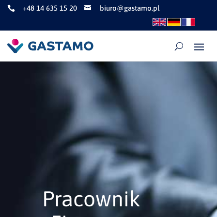
+48 14 635 15 20
biuro@gastamo.pl


Pracownik