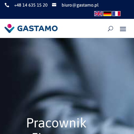
+48 14 635 15 20
biuro@gastamo.pl


Pracownik