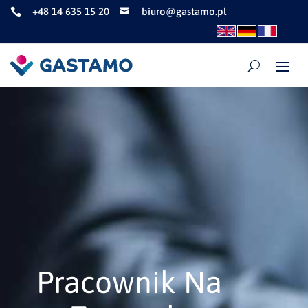
+48 14 635 15 20
biuro@gastamo.pl


Pracownik Na