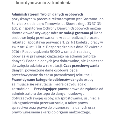
koordynowaniu zatrudnienia
Administratorem Twoich danych osobowych
pozyskanych w procesie rekrutacyjnym jest Gastamo Job
Service z siedzibą w Tarnowie, ul. Słowackiego 33-37, 33-
100. Z Inspektorem Ochrony Danych Osobowych można
skontaktować używając adresu:
rodo@gastamo.pl
Dane
osobowe będą przetwarzane w celu realizacji procesu
rekrutacji (podstawa prawna: art. 22¹ § 1 kodeksu pracy w
zw. z art. 6 ust. 1 lit. c. Rozporządzenia z dnia 27 kwietnia
2016 r. Rozporządzenia RODO w ramach realizacji
obowiązku prawnego ciążącego na administratorze
danych). Podanie danych jest dobrowolne, ale konieczne
do wzięcia udziału w rekrutacji.
Czas przechowywania
danych:
powierzone dane osobowe będą
przechowywane do czasu prowadzonej rekrutacji.
Przewidywane kategorie odbiorców danych:
osoby
zajmujące się rekrutacją i kadra decydująca o
zatrudnieniu.
Przysługujące prawa:
prawo do żądania od
administratora dostępu do danych osobowych
dotyczących swojej osoby, ich sprostowania, usunięcia
lub ograniczenia przetwarzania, a także prawo
sprzeciwu oraz prawo do przenoszenia danych oraz
prawo wniesienia skargi do organu nadzorczego.