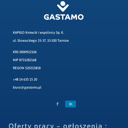
KAPIGO Kmiecik i wspólnicy Sp. K.
ul. Słowackiego 33-37, 33-100 Tarnów
KRS 0000922106
NIP 8733282168
REGON 520315818
+48 14 635 15 20
biuro@gastamo.pl
Oferty pracy – ogłoszenia :