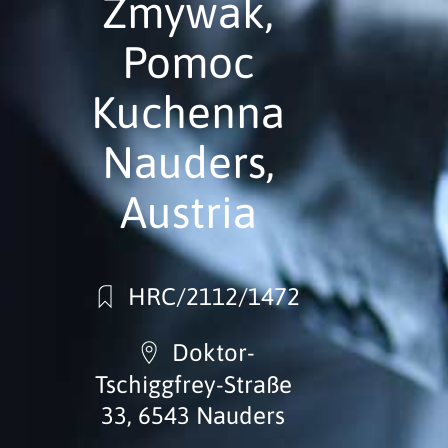
Zmywak,
Pomoc
Kuchenna
Nauders,
Austria
HRC/2112/1472
Doktor-
Tschiggfrey-Straße
33, 6543 Nauders