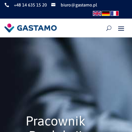
+48 14 635 15 20
biuro@gastamo.pl


Pracownik