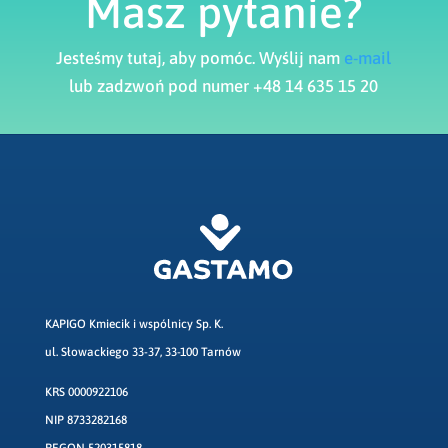
Masz pytanie?
Jesteśmy tutaj, aby pomóc. Wyślij nam
e-mail
lub zadzwoń pod numer +48 14 635 15 20
KAPIGO Kmiecik i wspólnicy Sp. K.
ul. Słowackiego 33-37, 33-100 Tarnów
KRS 0000922106
NIP 8733282168
REGON 520315818