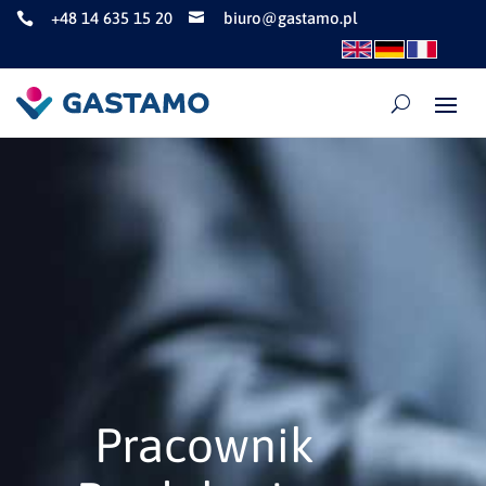
+48 14 635 15 20
biuro@gastamo.pl


Pracownik