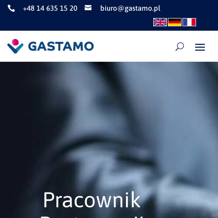
+48 14 635 15 20
biuro@gastamo.pl


Pracownik