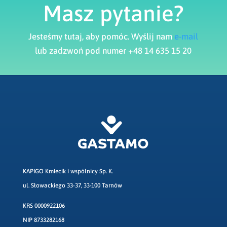
Masz pytanie?
Jesteśmy tutaj, aby pomóc. Wyślij nam
e-mail
lub zadzwoń pod numer +48 14 635 15 20
KAPIGO Kmiecik i wspólnicy Sp. K.
ul. Słowackiego 33-37, 33-100 Tarnów
KRS 0000922106
NIP 8733282168