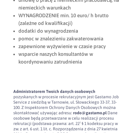
umowę o pracę z niemieckim pracodawcą, na
niemieckich warunkach
WYNAGRODZENIE min. 10 euro/ h brutto
(zależne od kwalifikacji)
dodatki do wynagrodzenia
pomoc w znalezieniu zakwaterowania
zapewnione wyżywienie w czasie pracy
wsparcie naszych konsultantów w
koordynowaniu zatrudnienia
Administratorem Twoich danych osobowych
pozyskanych w procesie rekrutacyjnym jest Gastamo Job
Service z siedzibą w Tarnowie, ul. Słowackiego 33-37, 33-
100. Z Inspektorem Ochrony Danych Osobowych można
skontaktować używając adresu:
rodo@gastamo.pl
Dane
osobowe będą przetwarzane w celu realizacji procesu
rekrutacji (podstawa prawna: art. 22¹ § 1 kodeksu pracy w
zw. z art. 6 ust. 1 lit. c. Rozporządzenia z dnia 27 kwietnia