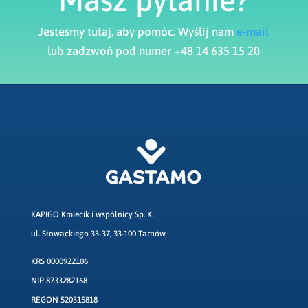
Jesteśmy tutaj, aby pomóc. Wyślij nam
e-mail
lub zadzwoń pod numer +48 14 635 15 20
KAPIGO Kmiecik i wspólnicy Sp. K.
ul. Słowackiego 33-37, 33-100 Tarnów
KRS 0000922106
NIP 8733282168
REGON 520315818