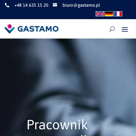
+48 14 635 15 20
biuro@gastamo.pl


Pracownik