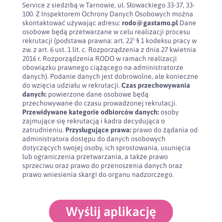
Service z siedzibą w Tarnowie, ul. Słowackiego 33-37, 33-
100. Z Inspektorem Ochrony Danych Osobowych można
skontaktować używając adresu:
rodo@gastamo.pl
Dane
osobowe będą przetwarzane w celu realizacji procesu
rekrutacji (podstawa prawna: art. 22¹ § 1 kodeksu pracy w
zw. z art. 6 ust. 1 lit. c. Rozporządzenia z dnia 27 kwietnia
2016 r. Rozporządzenia RODO w ramach realizacji
obowiązku prawnego ciążącego na administratorze
danych). Podanie danych jest dobrowolne, ale konieczne
do wzięcia udziału w rekrutacji.
Czas przechowywania
danych:
powierzone dane osobowe będą
przechowywane do czasu prowadzonej rekrutacji.
Przewidywane kategorie odbiorców danych:
osoby
zajmujące się rekrutacją i kadra decydująca o
zatrudnieniu.
Przysługujące prawa:
prawo do żądania od
administratora dostępu do danych osobowych
dotyczących swojej osoby, ich sprostowania, usunięcia
lub ograniczenia przetwarzania, a także prawo
sprzeciwu oraz prawo do przenoszenia danych oraz
prawo wniesienia skargi do organu nadzorczego.
Wyślij aplikację