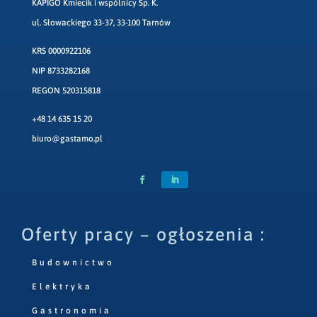
KAPIGO Kmiecik i wspólnicy Sp. K.
ul. Słowackiego 33-37, 33-100 Tarnów
KRS 0000922106
NIP 8733282168
REGON 520315818
+48 14 635 15 20
biuro@gastamo.pl
Oferty pracy – ogłoszenia :
Budownictwo
Elektryka
Gastronomia