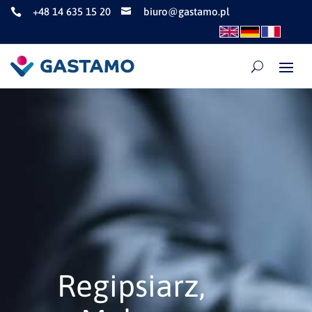
+48 14 635 15 20
biuro@gastamo.pl


Regipsiarz,