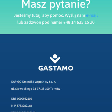
Masz pytanie?
Jesteśmy tutaj, aby pomóc. Wyślij nam
e-mail
lub zadzwoń pod numer +48 14 635 15 20
KAPIGO Kmiecik i wspólnicy Sp. K.
ul. Słowackiego 33-37, 33-100 Tarnów
KRS 0000922106
NIP 8733282168