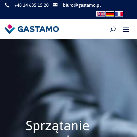
+48 14 635 15 20
biuro@gastamo.pl


Sprzątanie