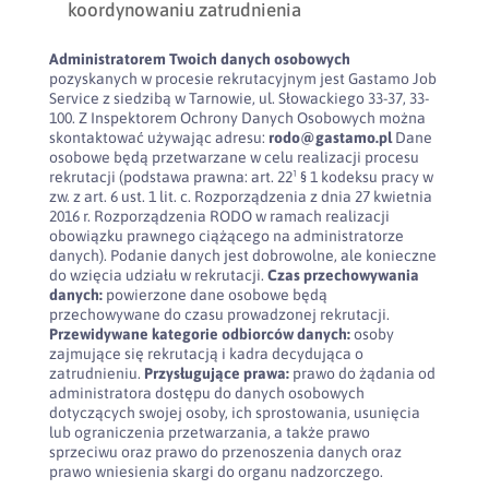
koordynowaniu zatrudnienia
Administratorem Twoich danych osobowych
pozyskanych w procesie rekrutacyjnym jest Gastamo Job
Service z siedzibą w Tarnowie, ul. Słowackiego 33-37, 33-
100. Z Inspektorem Ochrony Danych Osobowych można
skontaktować używając adresu:
rodo@gastamo.pl
Dane
osobowe będą przetwarzane w celu realizacji procesu
rekrutacji (podstawa prawna: art. 22¹ § 1 kodeksu pracy w
zw. z art. 6 ust. 1 lit. c. Rozporządzenia z dnia 27 kwietnia
2016 r. Rozporządzenia RODO w ramach realizacji
obowiązku prawnego ciążącego na administratorze
danych). Podanie danych jest dobrowolne, ale konieczne
do wzięcia udziału w rekrutacji.
Czas przechowywania
danych:
powierzone dane osobowe będą
przechowywane do czasu prowadzonej rekrutacji.
Przewidywane kategorie odbiorców danych:
osoby
zajmujące się rekrutacją i kadra decydująca o
zatrudnieniu.
Przysługujące prawa:
prawo do żądania od
administratora dostępu do danych osobowych
dotyczących swojej osoby, ich sprostowania, usunięcia
lub ograniczenia przetwarzania, a także prawo
sprzeciwu oraz prawo do przenoszenia danych oraz
prawo wniesienia skargi do organu nadzorczego.