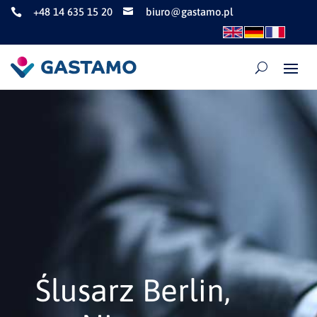
+48 14 635 15 20
biuro@gastamo.pl


Ślusarz Berlin,