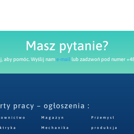
Masz pytanie?
aj, aby pomóc. Wyślij nam
e-mail
lub zadzwoń pod numer +48
rty pracy – ogłoszenia :
downictwo
Magazyn
Przemysł
ktryka
Mechanika
produkcja