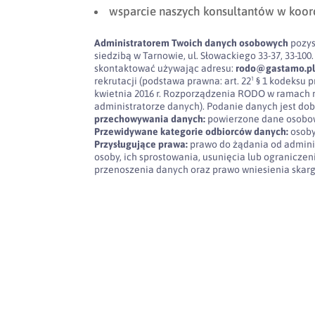
wsparcie naszych konsultantów w koor
Administratorem Twoich danych osobowych
pozys
siedzibą w Tarnowie, ul. Słowackiego 33-37, 33-
skontaktować używając adresu:
rodo@gastamo.p
rekrutacji (podstawa prawna: art. 22¹ § 1 kodeksu pra
kwietnia 2016 r. Rozporządzenia RODO w ramach 
administratorze danych). Podanie danych jest dob
przechowywania danych:
powierzone dane osobow
Przewidywane kategorie odbiorców danych:
osoby
Przysługujące prawa:
prawo do żądania od admini
osoby, ich sprostowania, usunięcia lub ogranicze
przenoszenia danych oraz prawo wniesienia skar