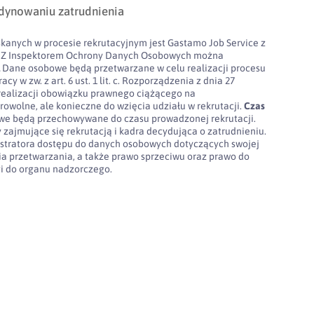
dynowaniu zatrudnienia
kanych w procesie rekrutacyjnym jest Gastamo Job Service z
100. Z Inspektorem Ochrony Danych Osobowych można
l
Dane osobowe będą przetwarzane w celu realizacji procesu
cy w zw. z art. 6 ust. 1 lit. c. Rozporządzenia z dnia 27
realizacji obowiązku prawnego ciążącego na
rowolne, ale konieczne do wzięcia udziału w rekrutacji.
Czas
e będą przechowywane do czasu prowadzonej rekrutacji.
 zajmujące się rekrutacją i kadra decydująca o zatrudnieniu.
stratora dostępu do danych osobowych dotyczących swojej
nia przetwarzania, a także prawo sprzeciwu oraz prawo do
gi do organu nadzorczego.