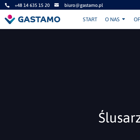
+48 14 635 15 20
biuro@gastamo.pl


START
O NAS
OF
Ślusar