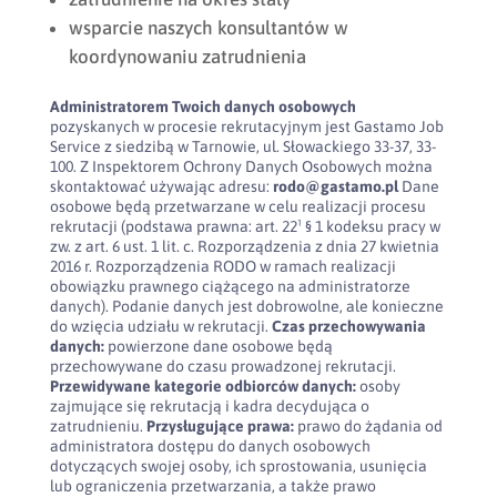
wsparcie naszych konsultantów w
koordynowaniu zatrudnienia
Administratorem Twoich danych osobowych
pozyskanych w procesie rekrutacyjnym jest Gastamo Job
Service z siedzibą w Tarnowie, ul. Słowackiego 33-37, 33-
100. Z Inspektorem Ochrony Danych Osobowych można
skontaktować używając adresu:
rodo@gastamo.pl
Dane
osobowe będą przetwarzane w celu realizacji procesu
rekrutacji (podstawa prawna: art. 22¹ § 1 kodeksu pracy w
zw. z art. 6 ust. 1 lit. c. Rozporządzenia z dnia 27 kwietnia
2016 r. Rozporządzenia RODO w ramach realizacji
obowiązku prawnego ciążącego na administratorze
danych). Podanie danych jest dobrowolne, ale konieczne
do wzięcia udziału w rekrutacji.
Czas przechowywania
danych:
powierzone dane osobowe będą
przechowywane do czasu prowadzonej rekrutacji.
Przewidywane kategorie odbiorców danych:
osoby
zajmujące się rekrutacją i kadra decydująca o
zatrudnieniu.
Przysługujące prawa:
prawo do żądania od
administratora dostępu do danych osobowych
dotyczących swojej osoby, ich sprostowania, usunięcia
lub ograniczenia przetwarzania, a także prawo