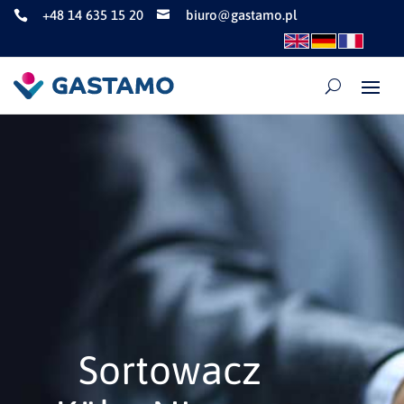
+48 14 635 15 20
biuro@gastamo.pl


Sortowacz