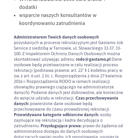
dodatki
wsparcie naszych konsultantów w
koordynowaniu zatrudnienia
Administratorem Twoich danych osobowych
pozyskanych w procesie rekrutacyjnym jest Gastamo Job
Service z siedzibą w Tarnowie, ul. Słowackiego 33-37, 33-
100. Z Inspektorem Ochrony Danych Osobowych można
skontaktować używając adresu:
rodo@gastamo.pl
Dane
osobowe będą przetwarzane w celu realizacji procesu
rekrutacji (podstawa prawna: art. 22¹ § 1 kodeksu pracy w
zw. z art. 6 ust. 1 lit. c. Rozporządzenia z dnia 27 kwietnia
2016 r. Rozporządzenia RODO w ramach realizacji
obowiązku prawnego ciążącego na administratorze
danych). Podanie danych jest dobrowolne, ale konieczne
do wzięcia udziału w rekrutacji.
Czas przechowywania
danych:
powierzone dane osobowe będą
przechowywane do czasu prowadzonej rekrutacji.
Przewidywane kategorie odbiorców danych:
osoby
zajmujące się rekrutacją i kadra decydująca o
zatrudnieniu.
Przysługujące prawa:
prawo do żądania od
administratora dostępu do danych osobowych
dotyczących swojej osoby, ich sprostowania, usunięcia