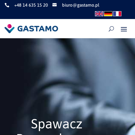
+48 14 635 15 20
biuro@gastamo.pl


Spawacz