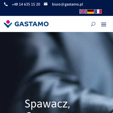
+48 14 635 15 20
biuro@gastamo.pl


Spawacz,