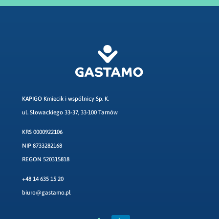
KAPIGO Kmiecik i wspólnicy Sp. K.
ul. Słowackiego 33-37, 33-100 Tarnów
KRS 0000922106
NIP 8733282168
REGON 520315818
+48 14 635 15 20
biuro@gastamo.pl