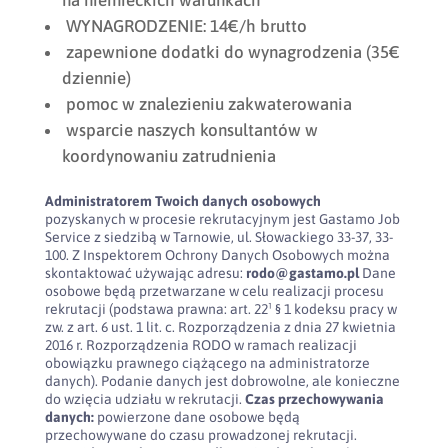
na niemieckich warunkach
WYNAGRODZENIE: 14€/h brutto
zapewnione dodatki do wynagrodzenia (35€
dziennie)
pomoc w znalezieniu zakwaterowania
wsparcie naszych konsultantów w
koordynowaniu zatrudnienia
Administratorem Twoich danych osobowych
pozyskanych w procesie rekrutacyjnym jest Gastamo Job
Service z siedzibą w Tarnowie, ul. Słowackiego 33-37, 33-
100. Z Inspektorem Ochrony Danych Osobowych można
skontaktować używając adresu:
rodo@gastamo.pl
Dane
osobowe będą przetwarzane w celu realizacji procesu
rekrutacji (podstawa prawna: art. 22¹ § 1 kodeksu pracy w
zw. z art. 6 ust. 1 lit. c. Rozporządzenia z dnia 27 kwietnia
2016 r. Rozporządzenia RODO w ramach realizacji
obowiązku prawnego ciążącego na administratorze
danych). Podanie danych jest dobrowolne, ale konieczne
do wzięcia udziału w rekrutacji.
Czas przechowywania
danych:
powierzone dane osobowe będą
przechowywane do czasu prowadzonej rekrutacji.