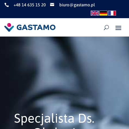
+48 14 635 15 20
biuro@gastamo.pl


Specjalista Ds.