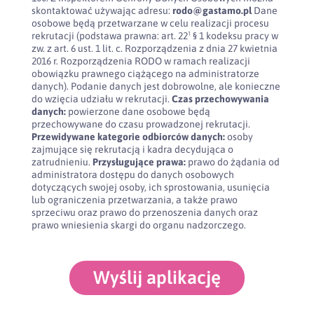
skontaktować używając adresu:
rodo@gastamo.pl
Dane
osobowe będą przetwarzane w celu realizacji procesu
rekrutacji (podstawa prawna: art. 22¹ § 1 kodeksu pracy w
zw. z art. 6 ust. 1 lit. c. Rozporządzenia z dnia 27 kwietnia
2016 r. Rozporządzenia RODO w ramach realizacji
obowiązku prawnego ciążącego na administratorze
danych). Podanie danych jest dobrowolne, ale konieczne
do wzięcia udziału w rekrutacji.
Czas przechowywania
danych:
powierzone dane osobowe będą
przechowywane do czasu prowadzonej rekrutacji.
Przewidywane kategorie odbiorców danych:
osoby
zajmujące się rekrutacją i kadra decydująca o
zatrudnieniu.
Przysługujące prawa:
prawo do żądania od
administratora dostępu do danych osobowych
dotyczących swojej osoby, ich sprostowania, usunięcia
lub ograniczenia przetwarzania, a także prawo
sprzeciwu oraz prawo do przenoszenia danych oraz
prawo wniesienia skargi do organu nadzorczego.
Wyślij aplikację