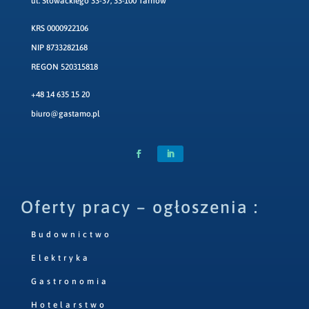
ul. Słowackiego 33-37, 33-100 Tarnów
KRS 0000922106
NIP 8733282168
REGON 520315818
+48 14 635 15 20
biuro@gastamo.pl
Oferty pracy – ogłoszenia :
Budownictwo
Elektryka
Gastronomia
Hotelarstwo