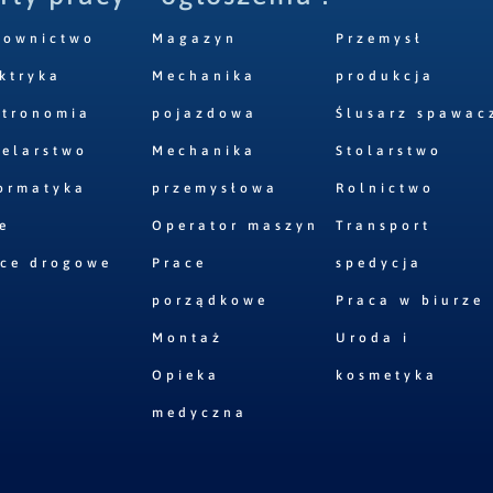
downictwo
Magazyn
Przemysł
ktryka
Mechanika
produkcja
stronomia
pojazdowa
Ślusarz spawac
elarstwo
Mechanika
Stolarstwo
ormatyka
przemysłowa
Rolnictwo
e
Operator maszyn
Transport
ace drogowe
Prace
spedycja
porządkowe
Praca w biurze
Montaż
Uroda i
Opieka
kosmetyka
medyczna