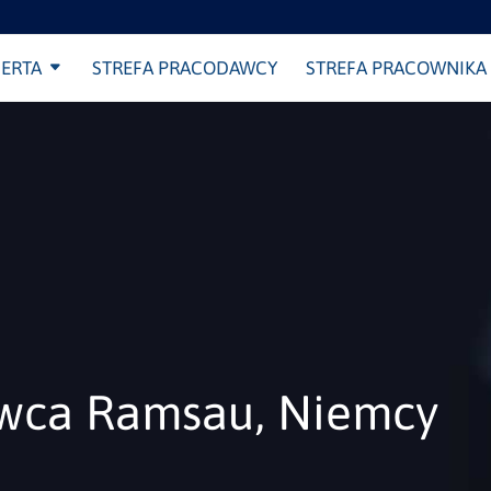
ERTA
STREFA PRACODAWCY
STREFA PRACOWNIKA
wca Ramsau, Niemcy