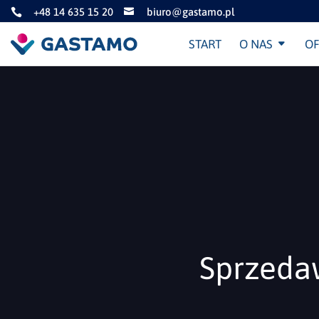
+48 14 635 15 20
biuro@gastamo.pl


START
O NAS
OF
Sprzeda