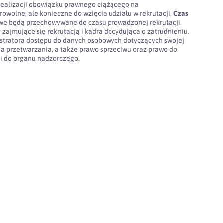
realizacji obowiązku prawnego ciążącego na
rowolne, ale konieczne do wzięcia udziału w rekrutacji.
Czas
e będą przechowywane do czasu prowadzonej rekrutacji.
 zajmujące się rekrutacją i kadra decydująca o zatrudnieniu.
stratora dostępu do danych osobowych dotyczących swojej
nia przetwarzania, a także prawo sprzeciwu oraz prawo do
gi do organu nadzorczego.