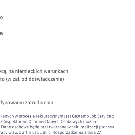
go
ne
cą, na niemieckich warunkach
o (w zal. od doświadczenia)
o
dynowaniu zatrudnienia
kanych w procesie rekrutacyjnym jest Gastamo Job Service z
100. Z Inspektorem Ochrony Danych Osobowych można
l
Dane osobowe będą przetwarzane w celu realizacji procesu
cy w zw. z art. 6 ust. 1 lit. c. Rozporządzenia z dnia 27