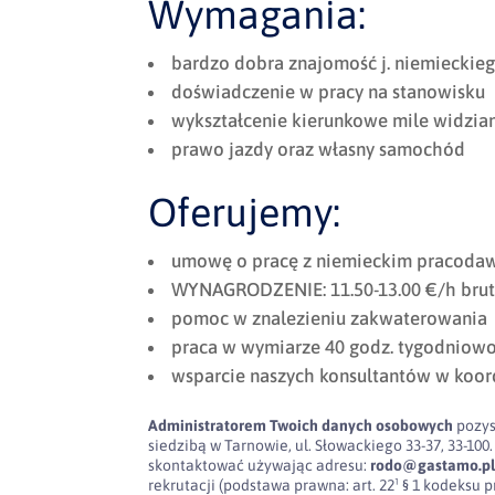
Wymagania:
bardzo dobra znajomość j. niemieckie
doświadczenie w pracy na stanowisku
wykształcenie kierunkowe mile widzia
prawo jazdy oraz własny samochód
Oferujemy:
umowę o pracę z niemieckim pracodaw
WYNAGRODZENIE: 11.50-13.00 €/h brutt
pomoc w znalezieniu zakwaterowania
praca w wymiarze 40 godz. tygodniow
wsparcie naszych konsultantów w koor
Administratorem Twoich danych osobowych
pozys
siedzibą w Tarnowie, ul. Słowackiego 33-37, 33-
skontaktować używając adresu:
rodo@gastamo.p
rekrutacji (podstawa prawna: art. 22¹ § 1 kodeksu pra