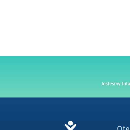
Jesteśmy tut
Ofe