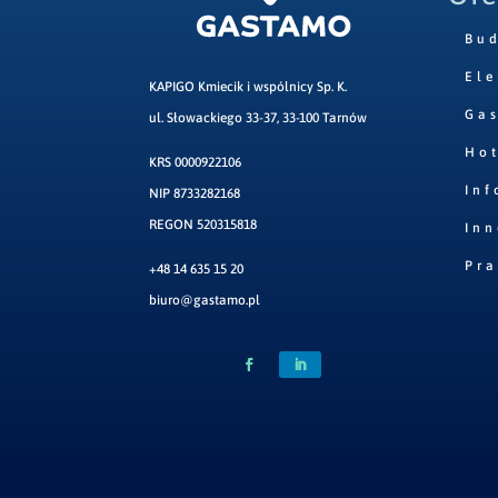
Bu
Ele
KAPIGO Kmiecik i wspólnicy Sp. K.
Ga
ul. Słowackiego 33-37, 33-100 Tarnów
Hot
KRS 0000922106
Inf
NIP 8733282168
REGON 520315818
Inn
Pr
+48 14 635 15 20
biuro@gastamo.pl