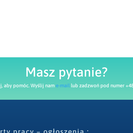
Masz pytanie?
aj, aby pomóc. Wyślij nam
e-mail
lub zadzwoń pod numer +48
rty pracy – ogłoszenia :