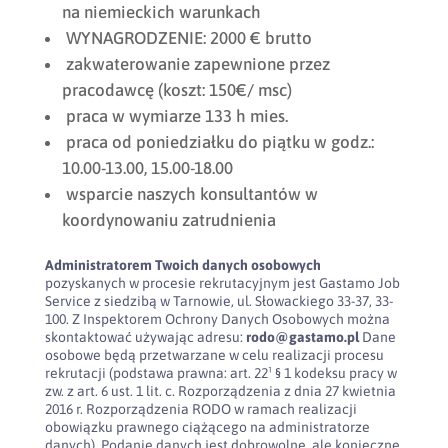
na niemieckich warunkach
WYNAGRODZENIE: 2000 € brutto
zakwaterowanie zapewnione przez
pracodawcę (koszt: 150€/ msc)
praca w wymiarze 133 h mies.
praca od poniedziałku do piątku w godz.:
10.00-13.00, 15.00-18.00
wsparcie naszych konsultantów w
koordynowaniu zatrudnienia
Administratorem Twoich danych osobowych
pozyskanych w procesie rekrutacyjnym jest Gastamo Job
Service z siedzibą w Tarnowie, ul. Słowackiego 33-37, 33-
100. Z Inspektorem Ochrony Danych Osobowych można
skontaktować używając adresu:
rodo@gastamo.pl
Dane
osobowe będą przetwarzane w celu realizacji procesu
rekrutacji (podstawa prawna: art. 22¹ § 1 kodeksu pracy w
zw. z art. 6 ust. 1 lit. c. Rozporządzenia z dnia 27 kwietnia
2016 r. Rozporządzenia RODO w ramach realizacji
obowiązku prawnego ciążącego na administratorze
danych). Podanie danych jest dobrowolne, ale konieczne