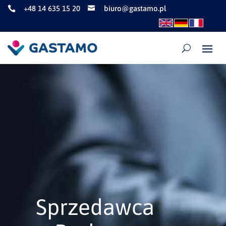
+48 14 635 15 20
biuro@gastamo.pl


Sprzedawca