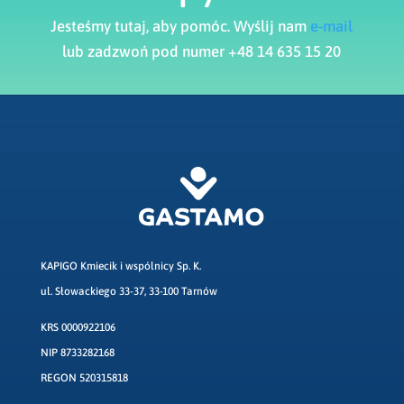
Jesteśmy tutaj, aby pomóc. Wyślij nam
e-mail
lub zadzwoń pod numer +48 14 635 15 20
KAPIGO Kmiecik i wspólnicy Sp. K.
ul. Słowackiego 33-37, 33-100 Tarnów
KRS 0000922106
NIP 8733282168
REGON 520315818