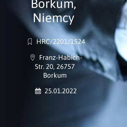
Borkum,
Niemcy
HRC/2201/1524
Franz-Habich-
Str. 20, 26757
Borkum
25.01.2022