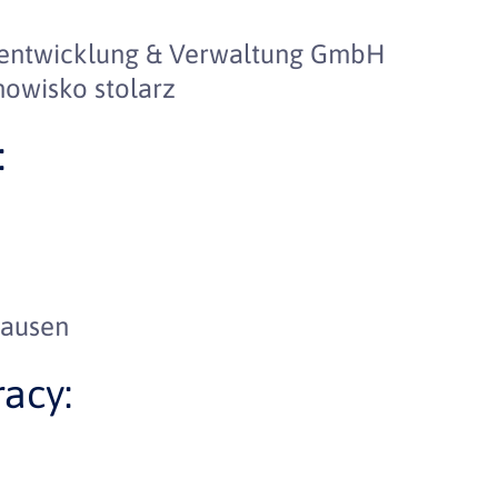
tentwicklung & Verwaltung GmbH
nowisko stolarz
:
hausen
acy: