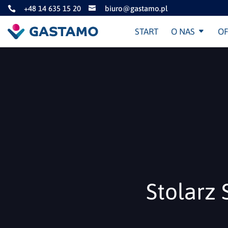
+48 14 635 15 20
biuro@gastamo.pl


START
O NAS
OF
Stolarz