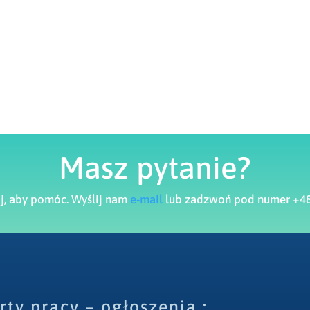
Masz pytanie?
aj, aby pomóc. Wyślij nam
e-mail
lub zadzwoń pod numer +48
rty pracy – ogłoszenia :