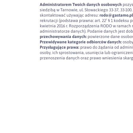
Administratorem Twoich danych osobowych
pozys
siedzibą w Tarnowie, ul. Słowackiego 33-37, 33-
skontaktować używając adresu:
rodo@gastamo.p
rekrutacji (podstawa prawna: art. 22¹ § 1 kodeksu pra
kwietnia 2016 r. Rozporządzenia RODO w ramach 
administratorze danych). Podanie danych jest dob
przechowywania danych:
powierzone dane osobow
Przewidywane kategorie odbiorców danych:
osoby
Przysługujące prawa:
prawo do żądania od admini
osoby, ich sprostowania, usunięcia lub ogranicze
przenoszenia danych oraz prawo wniesienia skar