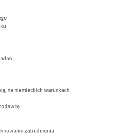
ego
sku
zadań
cą, na niemieckich warunkach
acodawcę
dynowaniu zatrudnienia