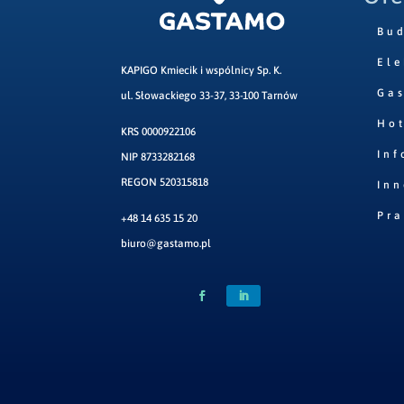
Bu
Ele
KAPIGO Kmiecik i wspólnicy Sp. K.
Ga
ul. Słowackiego 33-37, 33-100 Tarnów
Hot
KRS 0000922106
Inf
NIP 8733282168
REGON 520315818
Inn
Pr
+48 14 635 15 20
biuro@gastamo.pl