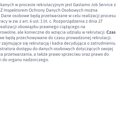
kanych w procesie rekrutacyjnym jest Gastamo Job Service z
100. Z Inspektorem Ochrony Danych Osobowych można
l
Dane osobowe będą przetwarzane w celu realizacji procesu
cy w zw. z art. 6 ust. 1 lit. c. Rozporządzenia z dnia 27
realizacji obowiązku prawnego ciążącego na
rowolne, ale konieczne do wzięcia udziału w rekrutacji.
Czas
e będą przechowywane do czasu prowadzonej rekrutacji.
 zajmujące się rekrutacją i kadra decydująca o zatrudnieniu.
stratora dostępu do danych osobowych dotyczących swojej
nia przetwarzania, a także prawo sprzeciwu oraz prawo do
gi do organu nadzorczego.