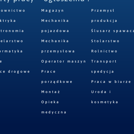
downictwo
Magazyn
Przemysł
ktryka
Mechanika
produkcja
stronomia
pojazdowa
Ślusarz spawac
elarstwo
Mechanika
Stolarstwo
ormatyka
przemysłowa
Rolnictwo
e
Operator maszyn
Transport
ace drogowe
Prace
spedycja
porządkowe
Praca w biurze
Montaż
Uroda i
Opieka
kosmetyka
medyczna