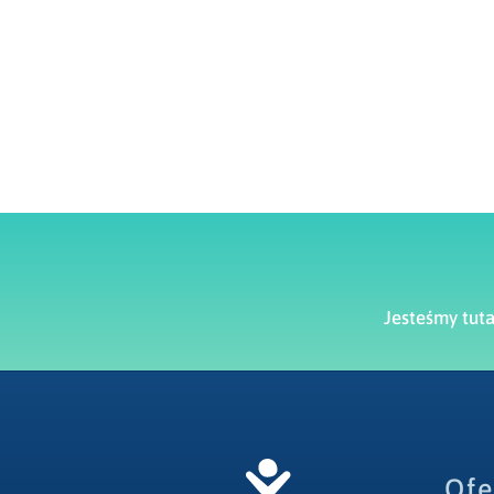
Jesteśmy tut
Ofe