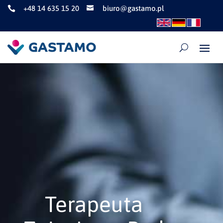
+48 14 635 15 20
biuro@gastamo.pl


Terapeuta