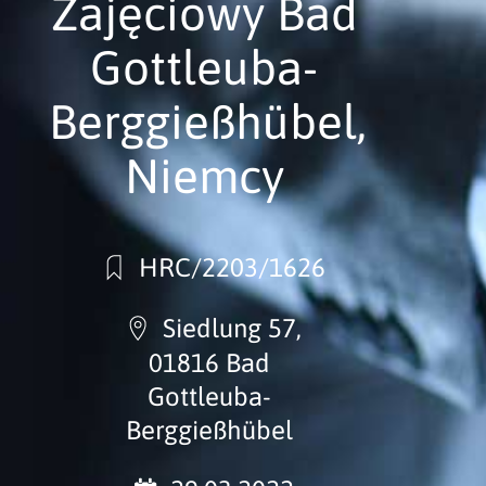
Zajęciowy Bad
Gottleuba-
Berggießhübel,
Niemcy
HRC/2203/1626
Siedlung 57,
01816 Bad
Gottleuba-
Berggießhübel