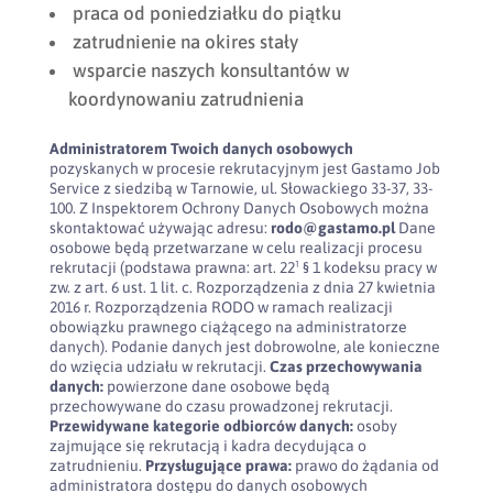
praca od poniedziałku do piątku
zatrudnienie na okires stały
wsparcie naszych konsultantów w
koordynowaniu zatrudnienia
Administratorem Twoich danych osobowych
pozyskanych w procesie rekrutacyjnym jest Gastamo Job
Service z siedzibą w Tarnowie, ul. Słowackiego 33-37, 33-
100. Z Inspektorem Ochrony Danych Osobowych można
skontaktować używając adresu:
rodo@gastamo.pl
Dane
osobowe będą przetwarzane w celu realizacji procesu
rekrutacji (podstawa prawna: art. 22¹ § 1 kodeksu pracy w
zw. z art. 6 ust. 1 lit. c. Rozporządzenia z dnia 27 kwietnia
2016 r. Rozporządzenia RODO w ramach realizacji
obowiązku prawnego ciążącego na administratorze
danych). Podanie danych jest dobrowolne, ale konieczne
do wzięcia udziału w rekrutacji.
Czas przechowywania
danych:
powierzone dane osobowe będą
przechowywane do czasu prowadzonej rekrutacji.
Przewidywane kategorie odbiorców danych:
osoby
zajmujące się rekrutacją i kadra decydująca o
zatrudnieniu.
Przysługujące prawa:
prawo do żądania od
administratora dostępu do danych osobowych