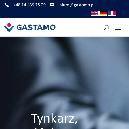
+48 14 635 15 20
biuro@gastamo.pl


Tynkarz,