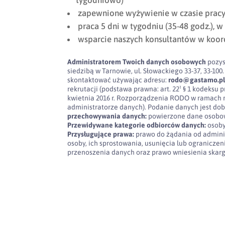
tygodniowo)
zapewnione wyżywienie w czasie pracy (
praca 5 dni w tygodniu (35-48 godz.), w 
wsparcie naszych konsultantów w koor
Administratorem Twoich danych osobowych
pozys
siedzibą w Tarnowie, ul. Słowackiego 33-37, 33-
skontaktować używając adresu:
rodo@gastamo.p
rekrutacji (podstawa prawna: art. 22¹ § 1 kodeksu pra
kwietnia 2016 r. Rozporządzenia RODO w ramach 
administratorze danych). Podanie danych jest dob
przechowywania danych:
powierzone dane osobow
Przewidywane kategorie odbiorców danych:
osoby
Przysługujące prawa:
prawo do żądania od admini
osoby, ich sprostowania, usunięcia lub ogranicze
przenoszenia danych oraz prawo wniesienia skar