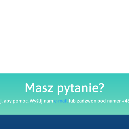
Masz pytanie?
aj, aby pomóc. Wyślij nam
e-mail
lub zadzwoń pod numer +48