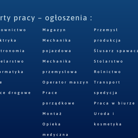
rty pracy – ogłoszenia :
downictwo
Magazyn
Przemysł
ktryka
Mechanika
produkcja
stronomia
pojazdowa
Ślusarz spawac
elarstwo
Mechanika
Stolarstwo
ormatyka
przemysłowa
Rolnictwo
e
Operator maszyn
Transport
ace drogowe
Prace
spedycja
porządkowe
Praca w biurze
Montaż
Uroda i
Opieka
kosmetyka
medyczna