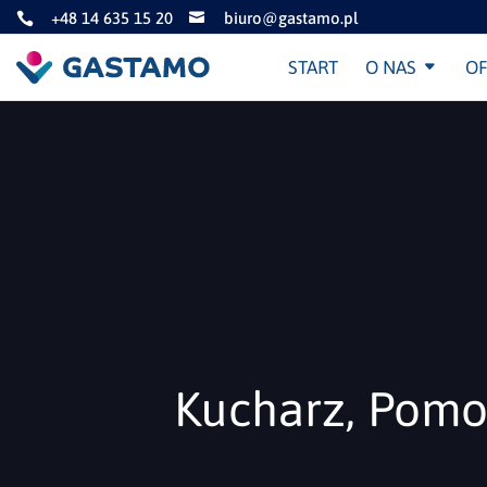
+48 14 635 15 20
biuro@gastamo.pl


START
O NAS
OF
Kucharz, Pomo