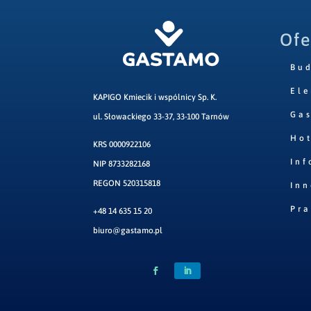
Ofe
Bu
Ele
KAPIGO Kmiecik i wspólnicy Sp. K.
Ga
ul. Słowackiego 33-37, 33-100 Tarnów
Hot
KRS 0000922106
Inf
NIP 8733282168
REGON 520315818
Inn
Pr
+48 14 635 15 20
biuro@gastamo.pl