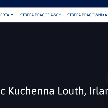
ERTA
STREFA PRACODAWCY
STREFA PRACOWNIKA
c Kuchenna Louth, Irla