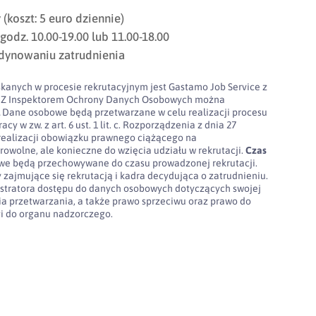
koszt: 5 euro dziennie)
godz. 10.00-19.00 lub 11.00-18.00
dynowaniu zatrudnienia
kanych w procesie rekrutacyjnym jest Gastamo Job Service z
100. Z Inspektorem Ochrony Danych Osobowych można
l
Dane osobowe będą przetwarzane w celu realizacji procesu
cy w zw. z art. 6 ust. 1 lit. c. Rozporządzenia z dnia 27
realizacji obowiązku prawnego ciążącego na
rowolne, ale konieczne do wzięcia udziału w rekrutacji.
Czas
e będą przechowywane do czasu prowadzonej rekrutacji.
 zajmujące się rekrutacją i kadra decydująca o zatrudnieniu.
stratora dostępu do danych osobowych dotyczących swojej
nia przetwarzania, a także prawo sprzeciwu oraz prawo do
gi do organu nadzorczego.