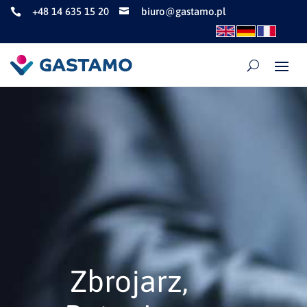
+48 14 635 15 20
biuro@gastamo.pl


Zbrojarz,