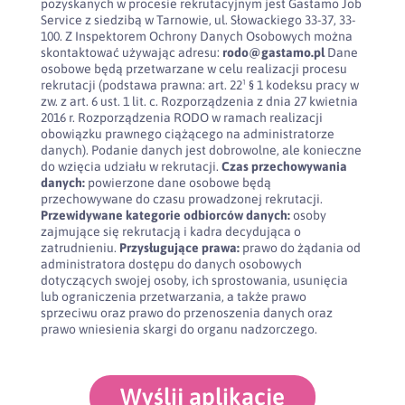
pozyskanych w procesie rekrutacyjnym jest Gastamo Job
Service z siedzibą w Tarnowie, ul. Słowackiego 33-37, 33-
100. Z Inspektorem Ochrony Danych Osobowych można
skontaktować używając adresu:
rodo@gastamo.pl
Dane
osobowe będą przetwarzane w celu realizacji procesu
rekrutacji (podstawa prawna: art. 22¹ § 1 kodeksu pracy w
zw. z art. 6 ust. 1 lit. c. Rozporządzenia z dnia 27 kwietnia
2016 r. Rozporządzenia RODO w ramach realizacji
obowiązku prawnego ciążącego na administratorze
danych). Podanie danych jest dobrowolne, ale konieczne
do wzięcia udziału w rekrutacji.
Czas przechowywania
danych:
powierzone dane osobowe będą
przechowywane do czasu prowadzonej rekrutacji.
Przewidywane kategorie odbiorców danych:
osoby
zajmujące się rekrutacją i kadra decydująca o
zatrudnieniu.
Przysługujące prawa:
prawo do żądania od
administratora dostępu do danych osobowych
dotyczących swojej osoby, ich sprostowania, usunięcia
lub ograniczenia przetwarzania, a także prawo
sprzeciwu oraz prawo do przenoszenia danych oraz
prawo wniesienia skargi do organu nadzorczego.
Wyślij aplikację